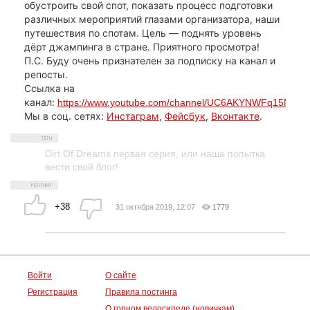
обустроить свой спот, показать процесс подготовки
различных мероприятий глазами организатора, наши
путешествия по спотам. Цель — поднять уровень
дёрт джампинга в стране. Приятного просмотра!
П.С. Буду очень признателен за подписку на канал и
репосты.
Ссылка на
канал:
https://www.youtube.com/channel/UC6AKYNWFq15Nm
Мы в соц. сетях:
Инстаграм
,
Фейсбук
,
Вконтакте
.
Dirt Of Dreams первая серия
,
или наша попытка
вести свой блог!
+38
31 октября 2019, 12:07
1779
Войти
О сайте
Регистрация
Правила постинга
О горном велосипеде (новичкам)