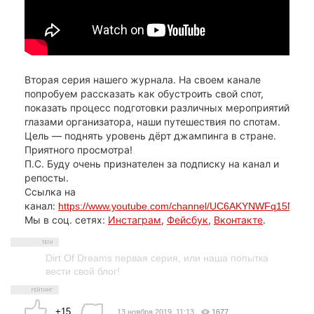
Вторая серия нашего журнала. На своем канале
попробуем рассказать как обустроить свой спот,
показать процесс подготовки различных мероприятий
глазами организатора, наши путешествия по спотам.
Цель — поднять уровень дёрт джампинга в стране.
Приятного просмотра!
П.С. Буду очень признателен за подписку на канал и
репосты.
Ссылка на
канал:
https://www.youtube.com/channel/UC6AKYNWFq15Nm
Мы в соц. сетях:
Инстаграм
,
Фейсбук
,
Вконтакте
.
Dirt Of Dreams первая серия
,
или наша попытка
вести свой блог!
+15
13 ноября 2019, 11:13
1677