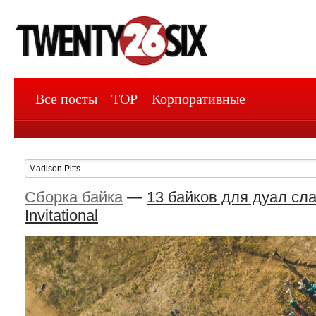
Все посты
TOP
Корпоративные
Сборка байка
—
13 байков для дуал сла
Invitational