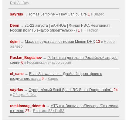
Roll All Day
sayrius
→
Tomas Lemoine – Flow Caniculaire
1
в
Видео
Deon
→
21-22 августа | БАННОЕ | Финал РЭС, Чемпионат
России по МТБ эндуро (любительский)
1
в
FRaction
dgimi
→
Maxxis представляют новый Minion DHX
13
в
Новое
железо
Ruslan_Bogdanov
→
Рейтинг за два этапа Российской эндуро
серии
6
в
Российская эндуро серия
el_cane
→
Elias Schwaerzler – Двойной фронтфлип с
воздушного шара
9
в
Видео
sayrius
→
Супер-лёгкий Scott Spark RC SL от Dangerholm'a
24
в
Сборка байка
temkinmag_ridemtb
→
МТБ чат Ванкувера/Вислера/Сквомиша
в телеге
27
в
Блог им. 53x11x53