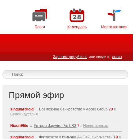
Блоги
Календарь
Места катания
Зарегистрируйтесь
или введите
логин
Прямой эфир
singulardroid
→
Возможное банкротство у Accell Group
20
в
Велоиндустрия
NixonElite
→
Роторы Jagwire Pro LR3
7
в
Новое железо
singulardroid
→
Фотоохота в каньоне Ак-Cай, Кыргызстан
19
в