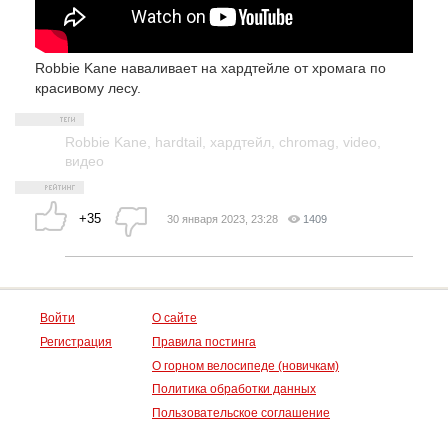
Robbie Kane наваливает на хардтейле от хромага по
красивому лесу.
Robbie Kane
,
hardtail
,
хардтейл
,
chromag
,
video
,
видео
+35
30 января 2023, 23:28
1409
Войти
О сайте
Регистрация
Правила постинга
О горном велосипеде (новичкам)
Политика обработки данных
Пользовательское соглашение