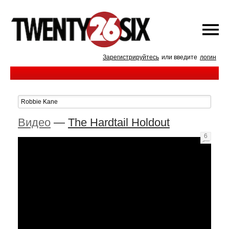
Зарегистрируйтесь
или введите
логин
Видео
—
The Hardtail Holdout
6