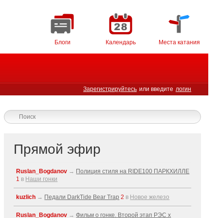
Блоги
Календарь
Места катания
Зарегистрируйтесь
или введите
логин
Прямой эфир
Ruslan_Bogdanov
→
Полиция стиля на RIDE100 ПАРКХИЛЛЕ
1
в
Наши гонки
kuzlich
→
Педали DarkTide Bear Trap
2
в
Новое железо
Ruslan_Bogdanov
→
Фильм о гонке. Второй этап РЭС x