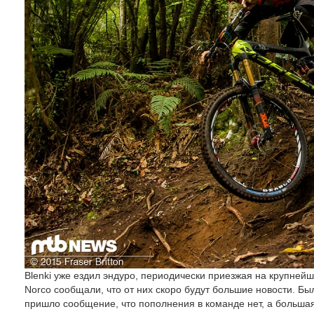
Blenki уже ездил эндуро, периодически приезжая на крупнейши
Norco сообщали, что от них скоро будут большие новости. Бы
пришло сообщение, что пополнения в команде нет, а больша