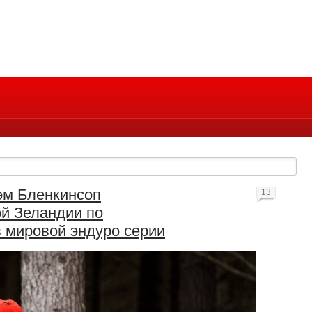
эм Бленкинсоп
13
ой Зеландии по
в мировой эндуро серии