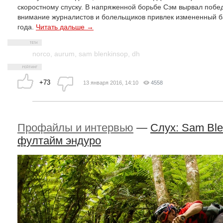
скоростному спуску. В напряженной борьбе Сэм вырвал побед
внимание журналистов и болельщиков привлек измененный бай
года.
Читать дальше →
norco
,
aurum
,
sam blenkinsop
,
dh
+73
13 января 2016, 14:10
4558
Профайлы и интервью
—
Слух: Sam Ble
фултайм эндуро