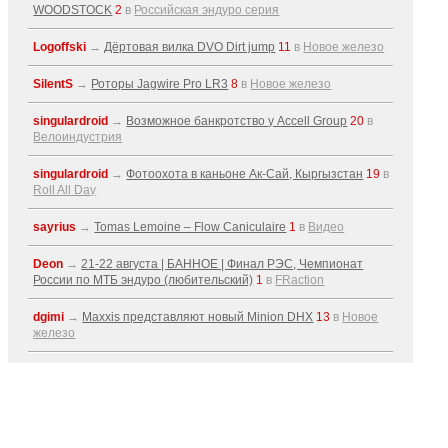
WOODSTOCK
2
в
Российская эндуро серия
Logoffski
→
Дёртовая вилка DVO Dirt jump
11
в
Новое железо
SilentS
→
Роторы Jagwire Pro LR3
8
в
Новое железо
singulardroid
→
Возможное банкротство у Accell Group
20
в
Велоиндустрия
singulardroid
→
Фотоохота в каньоне Ак-Cай, Кыргызстан
19
в
Roll All Day
sayrius
→
Tomas Lemoine – Flow Caniculaire
1
в
Видео
Deon
→
21-22 августа | БАННОЕ | Финал РЭС, Чемпионат
России по МТБ эндуро (любительский)
1
в
FRaction
dgimi
→
Maxxis представляют новый Minion DHX
13
в
Новое
железо