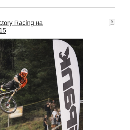
ctory Racing на
9
15