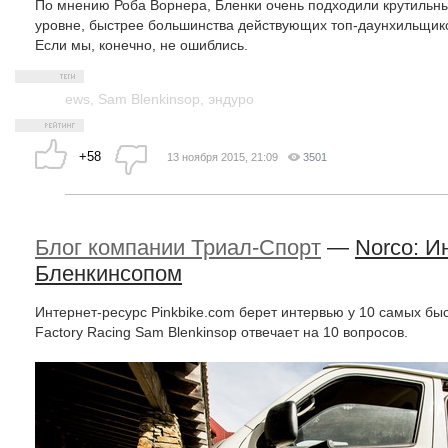
По мнению Роба Ворнера, Бленки очень подходили крутильные 
уровне, быстрее большинства действующих топ-даунхильщико
Если мы, конечно, не ошиблись.
ews
,
Sam Blenkinsop
,
эндуро
+58
13 ноября 2015, 21:09
3501
Блог компании Триал-Спорт
—
Norco: И
Бленкинсопом
Интернет-ресурс Pinkbike.com берет интервью у 10 самых б
Factory Racing Sam Blenkinsop отвечает на 10 вопросов.