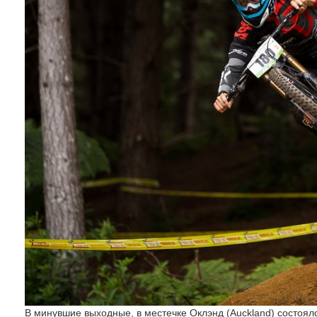
В минувшие выходные, в местечке Оклэнд (Auckland) состоя