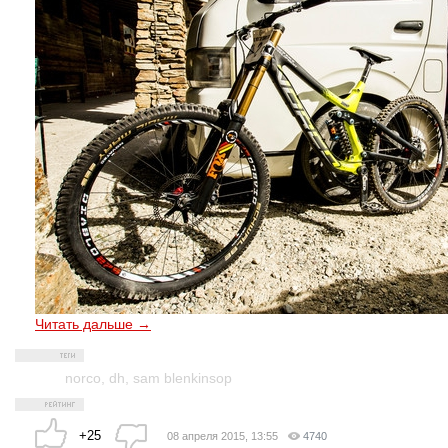
Читать дальше →
norco
,
dh
,
sam blenkinsop
+25
08 апреля 2015, 13:55
4740