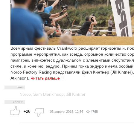
Всемирный фестиваль Crankworx расширяет горизонты и, пок
программе мероприятия, как всегда, огромное количество сор
памптрек, вип-контест, дуал-слалом с элементами слоупстайла
стиле, и конечно, эндуро. Причем гонка эндуро имела особый 
Norco Factory Racing представляли Джил Кинтнер (Jill Kintner
Atkinson).
Читать дальше →
Norco
,
Sam Blenkinsop
,
Jill Kintner
+26
03 апреля 2015, 12:56
4768