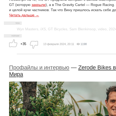
GT (которую
закрыли
), а в The Gravity Cartel — Rogue Racin
и целой кучи частников. Так что Вину пришлось искать себе д
Читать дальше →
Wyn Masters
,
iXS
,
GT Bicycles
,
Sam Blenkinsop
,
video
,
202
+35
13 февраля 2024, 20:11
1198
Профайлы и интервью
—
Zerode Bikes 
Мира