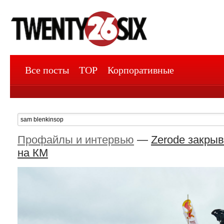
Все посты
TOP
Корпоративные
Профайлы и интервью
—
Zerode закры
на КМ