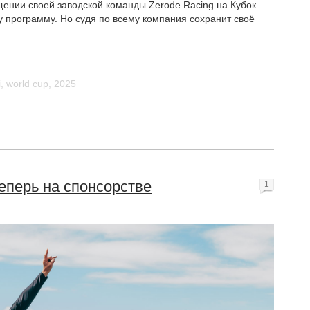
ении своей заводской команды Zerode Racing на Кубок
у программу. Но судя по всему компания сохранит своё
i
,
world cup
,
2025
еперь на спонсорстве
1