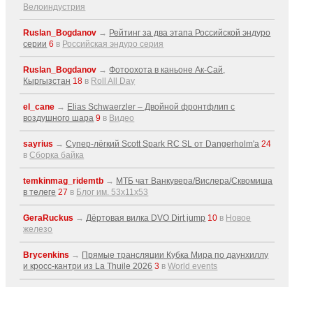
Велоиндустрия
Ruslan_Bogdanov
→
Рейтинг за два этапа Российской эндуро
серии
6
в
Российская эндуро серия
Ruslan_Bogdanov
→
Фотоохота в каньоне Ак-Cай,
Кыргызстан
18
в
Roll All Day
el_cane
→
Elias Schwaerzler – Двойной фронтфлип с
воздушного шара
9
в
Видео
sayrius
→
Супер-лёгкий Scott Spark RC SL от Dangerholm'a
24
в
Сборка байка
temkinmag_ridemtb
→
МТБ чат Ванкувера/Вислера/Сквомиша
в телеге
27
в
Блог им. 53x11x53
GeraRuckus
→
Дёртовая вилка DVO Dirt jump
10
в
Новое
железо
Brycenkins
→
Прямые трансляции Кубка Мира по даунхиллу
и кросс-кантри из La Thuile 2026
3
в
World events