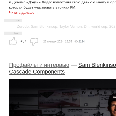
и Джеймс «Додзи» Доддс воплотили свою давнюю мечту и орг
которая будет участвовать в гонках КМ.
Читать дальше →
Zerode
,
Sam Blenkinsop
,
Taylor Vernon
,
Dhi
,
world cup
,
202
+57
28 января 2024, 13:35
2124
Профайлы и интервью
—
Sam Blenkinsop
Cascade Components