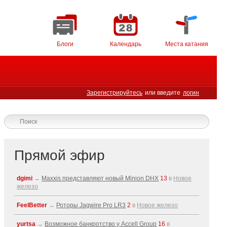
Блоги
Календарь
Места катания
Зарегистрируйтесь
или введите
логин
Прямой эфир
dgimi
→
Maxxis представляют новый Minion DHX
13
в
Новое
железо
FeelBetter
→
Роторы Jagwire Pro LR3
2
в
Новое железо
yurtsa
→
Возможное банкротство у Accell Group
16
в