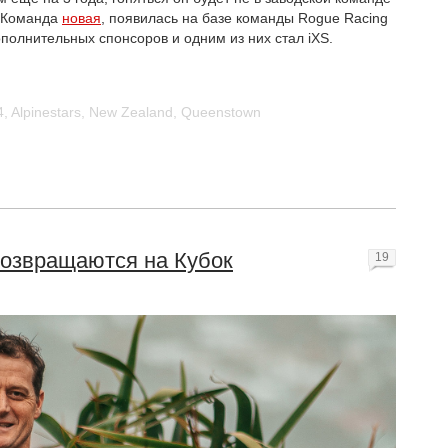
g. Команда
новая
, появилась на базе команды Rogue Racing
ополнительных спонсоров и одним из них стал iXS.
4
,
Alpinestars
,
New Zealand
,
Queenstown
возвращаются на Кубок
19