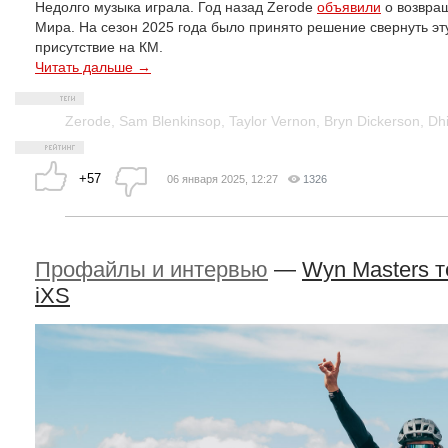
Недолго музыка играла. Год назад Zerode
объявили
о возвращ
Мира. На сезон 2025 года было принято решение свернуть эт
присутствие на КМ.
Читать дальше →
Zerode
,
Sam Blenkinsop
,
Taylor Vernon
,
Bryn Dickerson
,
Dh
+57
06 января 2025, 12:27
1326
Профайлы и интервью
—
Wyn Masters т
iXS