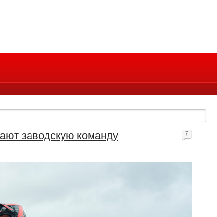
вают заводскую команду
7