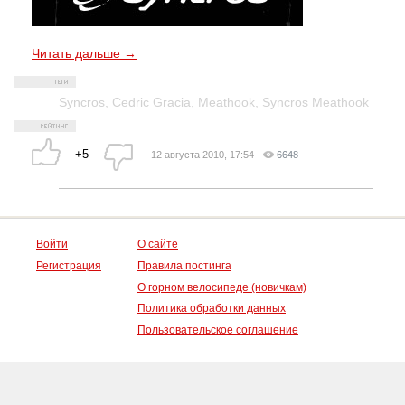
Читать дальше →
Syncros
,
Cedric Gracia
,
Meathook
,
Syncros Meathook
+5
12 августа 2010, 17:54
6648
Войти
О сайте
Регистрация
Правила постинга
О горном велосипеде (новичкам)
Политика обработки данных
Пользовательское соглашение