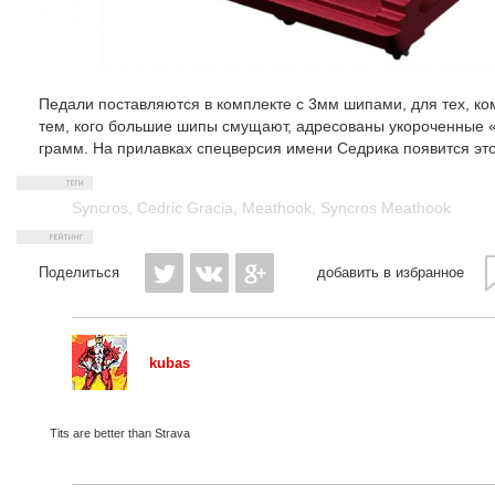
Педали поставляются в комплекте с 3мм шипами, для тех, к
тем, кого большие шипы смущают, адресованы укороченные 
грамм. На прилавках спецверсия имени Седрика появится эт
Syncros
,
Cedric Gracia
,
Meathook
,
Syncros Meathook
Поделиться
добавить в избранное
kubas
Tits are better than Strava