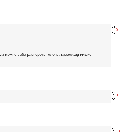
0
ями можно себе распороть голень. кровожаднийшие
0
+3