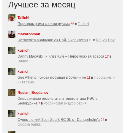
Лучшее за месяц
TallioN
Перекрас рамы своими руками
в
TallioN
36
makaronman
Фотоохота в каньоне Ак-Cай, Кыргызстан
в
Roll All Day
19
kuzlich
Danny MacAskill и Kriss Kyle – Невозможная трасса
в
17
Видео
kuzlich
Gee Atherton снова побывал в больничке
в
Профайлы и
11
интервью
Ruslan_Bogdanov
Оперативные результаты второго этапа РЭС в
Белокурихе
в
Российская эндуро серия
7
kuzlich
Супер-лёгкий Scott Spark RC SL от Dangerholm'a
в
24
Сборка байка