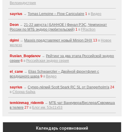
Велоиндустрия
sayrius
→
Tomas Lemoine – Flow Caniculaire
1
в
Видео
Deon
→
21-22 августа | БАННОЕ | Финал РЭС, Чемпионат
России по МТБ эндуро (любительский)
1
в
FRaction
dgimi
→
Maxxis представляют новый Minion DHX
13
в
Новое
железо
Ruslan_Bogdanov
→
Рейтинг за два этапа Российской эндуро
серии
6
в
Российская эндуро серия
el_cane
→
Elias Schwaerzler – Двойной фронтфлип с
воздушного шара
9
в
Видео
sayrius
→
Супер-лёгкий Scott Spark RC SL от Dangerholm'a
24
в
Сборка байка
temkinmag_ridemtb
→
МТБ чат Ванкувера/Вислера/Сквомиша
в телеге
27
в
Блог им. 53x11x53