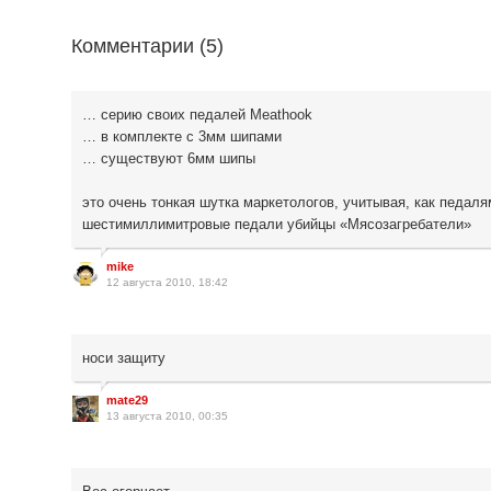
Комментарии (
5
)
… серию своих педалей Meathook
… в комплекте с 3мм шипами
… существуют 6мм шипы
это очень тонкая шутка маркетологов, учитывая, как педал
шестимиллимитровые педали убийцы «Мясозагребатели»
mike
12 августа 2010, 18:42
носи защиту
mate29
13 августа 2010, 00:35