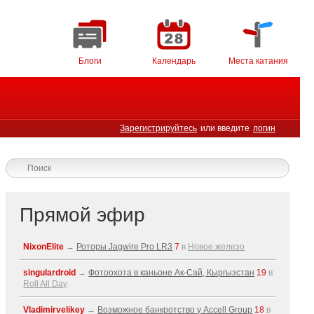
Блоги
Календарь
Места катания
Зарегистрируйтесь
или введите
логин
Прямой эфир
NixonElite
→
Роторы Jagwire Pro LR3
7
в
Новое железо
singulardroid
→
Фотоохота в каньоне Ак-Cай, Кыргызстан
19
в
Roll All Day
Vladimirvelikey
→
Возможное банкротство у Accell Group
18
в