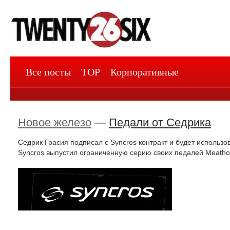
Все посты
TOP
Корпоративные
Новое железо
—
Педали от Седрика
Седрик Грасия подписал с Syncros контракт и будет использов
Syncros выпустил ограниченную серию своих педалей Meath