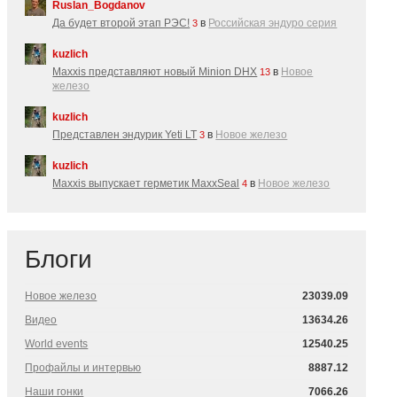
Ruslan_Bogdanov
Да будет второй этап РЭС!
в
Российская эндуро серия
3
kuzlich
Maxxis представляют новый Minion DHX
в
Новое
13
железо
kuzlich
Представлен эндурик Yeti LT
в
Новое железо
3
kuzlich
Maxxis выпускает герметик MaxxSeal
в
Новое железо
4
Блоги
Новое железо
23039.09
Видео
13634.26
World events
12540.25
Профайлы и интервью
8887.12
Наши гонки
7066.26