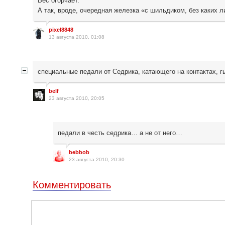
Вес огорчает.
А так, вроде, очередная железка «с шильдиком, без каких 
pixel8848
13 августа 2010, 01:08
специальные педали от Седрика, катающего на контактах, г
belf
23 августа 2010, 20:05
педали в честь седрика… а не от него…
bebbob
23 августа 2010, 20:30
Комментировать