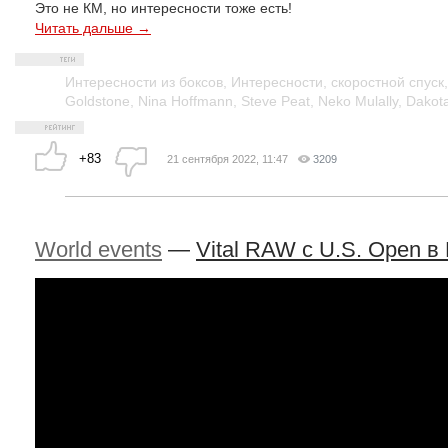
Это не КМ, но интересности тоже есть!
Читать дальше →
Интересности из боксов
,
Интересности
,
скоростной спуск
Goldstone
,
Nina Hoffmann
,
Steve Peat
,
Neko Mulally
,
Dakot
+83
21 сентября 2022, 11:47
3209
World events
—
Vital RAW c U.S. Open в