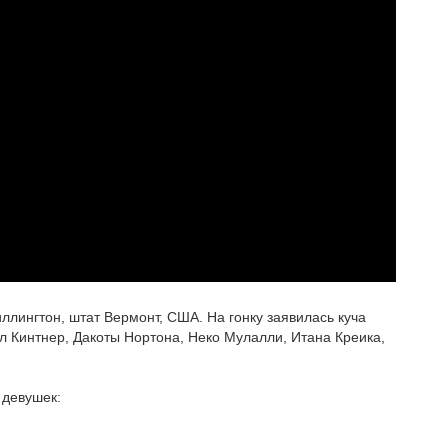
иллингтон, штат Вермонт, США. На гонку заявилась куча
л Кинтнер, Дакоты Нортона, Неко Мулалли, Итана Креика,
 девушек: