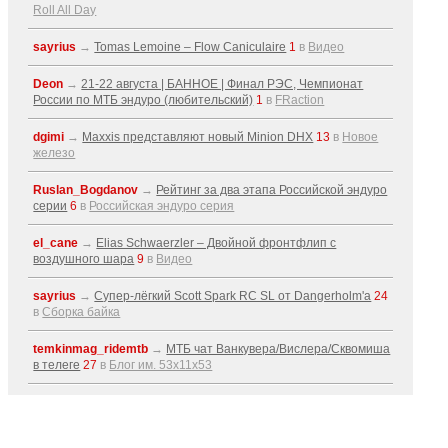
Roll All Day
sayrius
→
Tomas Lemoine – Flow Caniculaire
1
в
Видео
Deon
→
21-22 августа | БАННОЕ | Финал РЭС, Чемпионат
России по МТБ эндуро (любительский)
1
в
FRaction
dgimi
→
Maxxis представляют новый Minion DHX
13
в
Новое
железо
Ruslan_Bogdanov
→
Рейтинг за два этапа Российской эндуро
серии
6
в
Российская эндуро серия
el_cane
→
Elias Schwaerzler – Двойной фронтфлип с
воздушного шара
9
в
Видео
sayrius
→
Супер-лёгкий Scott Spark RC SL от Dangerholm'a
24
в
Сборка байка
temkinmag_ridemtb
→
МТБ чат Ванкувера/Вислера/Сквомиша
в телеге
27
в
Блог им. 53x11x53