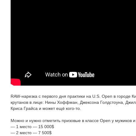
RAW-нарезка с первого дня практики на U.S. Open в городе К
крутанов в лице: Нины Хоффман, Джексона Голдстоуна, Джил
Криса Грайса и может ещё кого-то.
Можно и нужно отметить призовые в классе Open у мужиков и
— 1 место — 15 000$
— 2 место — 7 500$