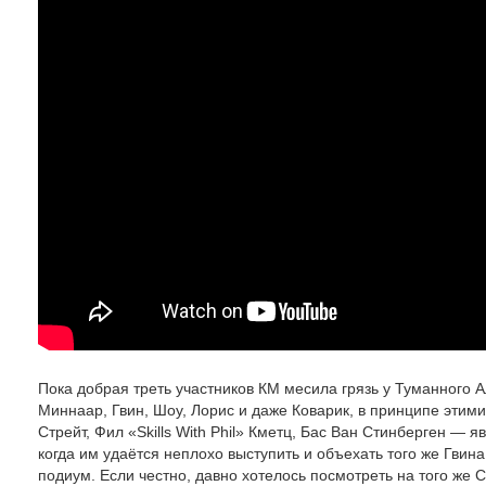
Пока добрая треть участников КМ месила грязь у Туманного А
Миннаар, Гвин, Шоу, Лорис и даже Коварик, в принципе этим
Стрейт, Фил «Skills With Phil» Кметц, Бас Ван Стинберген — я
когда им удаётся неплохо выступить и объехать того же Гвина
подиум. Если честно, давно хотелось посмотреть на того же 