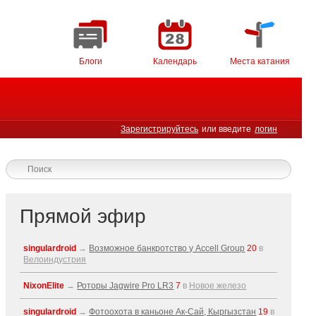
Блоги
Календарь
Места катания
Зарегистрируйтесь
или введите
логин
Прямой эфир
singulardroid
→
Возможное банкротство у Accell Group
20
в
Велоиндустрия
NixonElite
→
Роторы Jagwire Pro LR3
7
в
Новое железо
singulardroid
→
Фотоохота в каньоне Ак-Cай, Кыргызстан
19
в