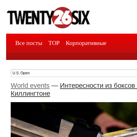
Все посты
TOP
Корпоративные
World events
—
Интересности из боксов 
Киллингтоне