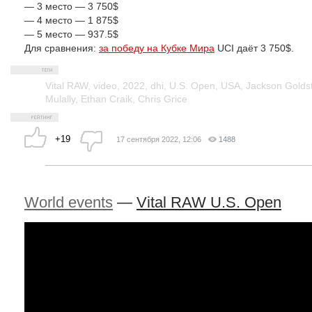
— 3 место — 3 750$
— 4 место — 1 875$
— 5 место — 937.5$
Для сравнения:
за победу на Кубке Мира
UCI даёт 3 750$.
Vital RAW
,
video
,
2022
,
dhi
,
U.S. Open
,
USA
,
Jackson Golds
Mulally
,
Ethan Craik
,
Chris Grice
+19
17 сентября 2022, 12:06
1488
World events
—
Vital RAW U.S. Open