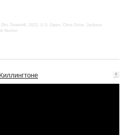
,
Dhi
,
Downhill
,
2022
,
U.S. Open
,
Chris Grice
,
Jackson
ah Norton
 Киллингтоне
8