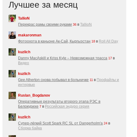
Лучшее за месяц
TallioN
Перекрас рамы своими руками
в
TallioN
36
makaronman
Фотоохота в каньоне Ак-Cай, Кыргызстан
в
Roll All Day
18
kuzlich
Danny MacAskill и Kriss Kyle – Невозможная трасса
в
17
Видео
kuzlich
Gee Atherton снова побывал в больничке
в
Профайлы и
11
интервью
Ruslan_Bogdanov
Оперативные результаты второго этапа РЭС в
Белокурихе
в
Российская эндуро серия
7
kuzlich
Супер-лёгкий Scott Spark RC SL от Dangerholm'a
в
24
Сборка байка