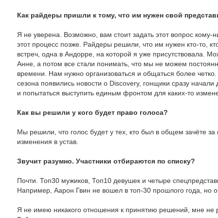
Как райдеры пришли к тому, что им нужен свой предста
Я не уверена. Возможно, вам стоит задать этот вопрос кому-
этот процесс позже. Райдеры решили, что им нужен кто-то, к
встреч, одна в Андорре, на которой я уже присутствовала. М
Анне, а потом все стали понимать, что мы не можем постоянно
времени. Нам нужно организоваться и общаться более четко. 
сезона появились новости о Discovery, гонщики сразу начали
и попытаться выступить единым фронтом для каких-то измене
Как вы решили у кого будет право голоса?
Мы решили, что голос будет у тех, кто был в общем зачёте з
изменения в устав.
Звучит разумно. Участники отбираются по списку?
Почти. Топ30 мужиков, Топ10 девушек и четыре спецпредстави
Например, Аарон Гвин не вошел в топ-30 прошлого года, но 
Я не имею никакого отношения к принятию решений, мне не р