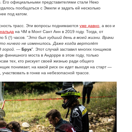
з. Его официальными представителями стали Неко
удалось пообщаться с Эмили и задать ей несколько
нее под катом.
асность трасс. Эти вопросы поднимаются
уже давно
, а воз и
ональда
на ЧМ в Монт Сант Анн в 2019 году. Тогда, от
5 (!) часов. "
Это был худший день в моей жизни. Врачи
что ничего не изменилось. Даже когда вертолёт
д горой
. —
Брук
". Этот случай заставил многих гонщиков
де финишного моста в Андорре в этом году, только
осам тех, кто рискует своей жизнью ради общего
нщик понимает, на какой риск он идет выходя на старт —
 участвовать в гонке на небезопасной трассе.