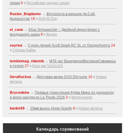
серии
6
в
Российская эндуро серия
Ruslan_Bogdanov
→
Фотоохота в каньоне Ак-Cай,
Кыргызстан
18
в
Roll All Day
el_cane
→
Elias Schwaerzler – Двойной фронтфлип с
воздушного шара
9
в
Видео
sayrius
→
Супер-лёгкий Scott Spark RC SL от Dangerholm'a
24
в
Сборка байка
temkinmag_ridemtb
→
МТБ чат Ванкувера/Вислера/Сквомиша
в телеге
27
в
Блог им. 53x11x53
GeraRuckus
→
Дёртовая вилка DVO Dirt jump
10
в
Новое
железо
Brycenkins
→
Прямые трансляции Кубка Мира по даунхиллу
и кросс-кантри из La Thuile 2026
3
в
World events
bankir69
→
20мм вынос Hope Gravity
8
в
Новое железо