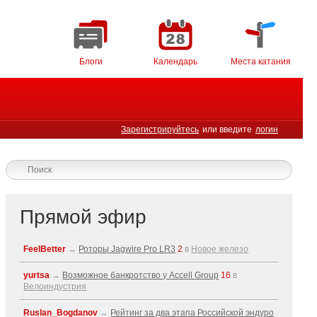
Блоги
Календарь
Места катания
Зарегистрируйтесь
или введите
логин
Прямой эфир
FeelBetter
→
Роторы Jagwire Pro LR3
2
в
Новое железо
yurtsa
→
Возможное банкротство у Accell Group
16
в
Велоиндустрия
Ruslan_Bogdanov
→
Рейтинг за два этапа Российской эндуро