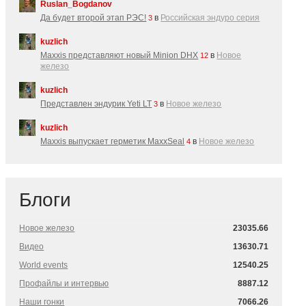
Ruslan_Bogdanov
Да будет второй этап РЭС!
в
Российская эндуро серия
3
kuzlich
Maxxis представляют новый Minion DHX
в
Новое
12
железо
kuzlich
Представлен эндурик Yeti LT
в
Новое железо
3
kuzlich
Maxxis выпускает герметик MaxxSeal
в
Новое железо
4
Блоги
Новое железо
23035.66
Видео
13630.71
World events
12540.25
Профайлы и интервью
8887.12
Наши гонки
7066.26