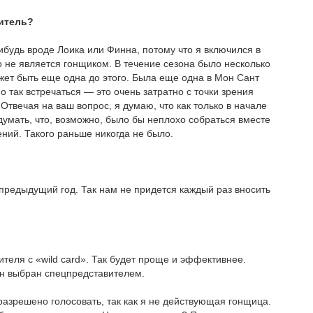
витель?
нибудь вроде Лоика или Финна, потому что я включился в
то не является гонщиком. В течение сезона было несколько
ожет быть еще одна до этого. Была еще одна в Мон Сант
 так встречаться — это очень затратно с точки зрения
Отвечая на ваш вопрос, я думаю, что как только в начале
 думать, что, возможно, было бы неплохо собраться вместе
ний. Такого раньше никогда не было.
а предыдущий год. Так нам не придется каждый раз вносить
теля с «wild card». Так будет проще и эффективнее.
он выбран спецпредставителем.
азрешено голосовать, так как я не действующая гонщица.