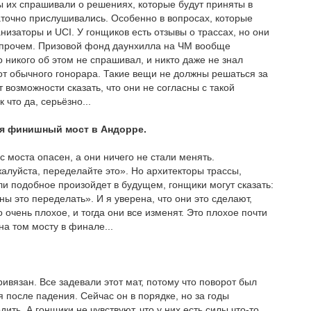
ы их спрашивали о решениях, которые будут приняты в
аточно прислушивались. Особенно в вопросах, которые
изаторы и UCI. У гонщиков есть отзывы о трассах, но они
и прочем. Призовой фонд даунхилла на ЧМ вообще
 никого об этом не спрашивал, и никто даже не знал
 от обычного гонорара. Такие вещи не должны решаться за
 возможности сказать, что они не согласны с такой
что да, серьёзно...
ся финишный мост в Андорре.
 с моста опасен, а они ничего не стали менять.
алуйста, переделайте это». Но архитекторы трассы,
ли подобное произойдет в будущем, гонщики могут сказать:
ны это переделать». И я уверена, что они это сделают,
очень плохое, и тогда они все изменят. Это плохое почти
на том мосту в финале...
ивязан. Все задевали этот мат, потому что поворот был
я после падения. Сейчас он в порядке, но за годы
ть. А гонщики не чувствуют, что у них есть силы что-то