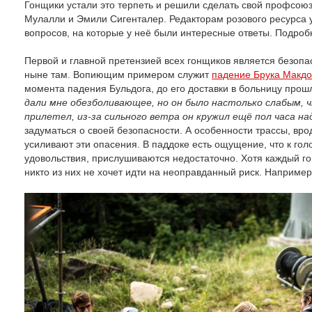
Гонщики устали это терпеть и решили сделать свой профсою
Мулалли и Эмили Сигенталер. Редакторам розового ресурса 
вопросов, на которые у неё были интересные ответы. Подроб
Первой и главной претензией всех гонщиков является безоп
ныне там. Вопиющим примером служит
падение Брука Макд
момента падения Бульдога, до его доставки в больницу прошло 
дали мне обезболивающее, но он было настолько слабым, 
прилетел, из-за сильного ветра он кружил ещё пол часа на
задуматься о своей безопасности. А особенности трассы, вро
усиливают эти опасения. В паддоке есть ощущение, что к гол
удовольствия, прислушиваются недостаточно. Хотя каждый го
никто из них не хочет идти на неоправданный риск. Например,