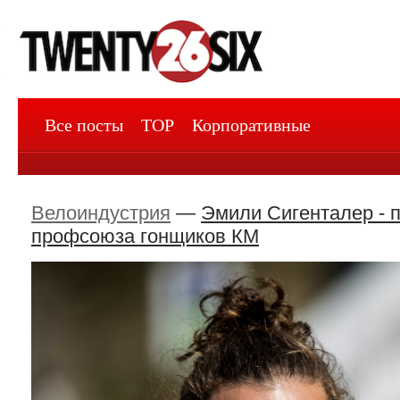
Все посты
TOP
Корпоративные
Велоиндустрия
—
Эмили Сигенталер - 
профсоюза гонщиков КМ