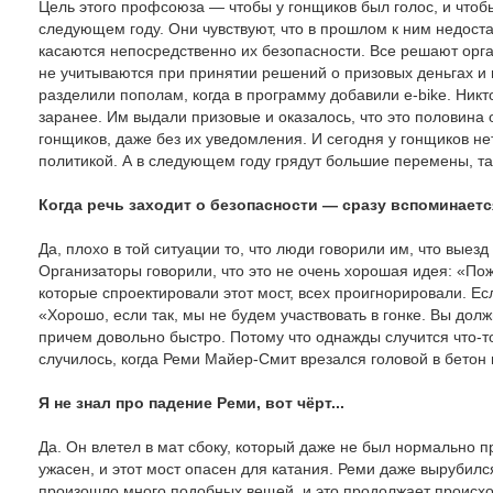
Цель этого профсоюза — чтобы у гонщиков был голос, и чтоб
следующем году. Они чувствуют, что в прошлом к ним недост
касаются непосредственно их безопасности. Все решают орган
не учитываются при принятии решений о призовых деньгах 
разделили пополам, когда в программу добавили e-bike. Никто
заранее. Им выдали призовые и оказалось, что это половина
гонщиков, даже без их уведомления. И сегодня у гонщиков нет
политикой. А в следующем году грядут большие перемены, так 
Когда речь заходит о безопасности — сразу вспоминает
Да, плохо в той ситуации то, что люди говорили им, что выезд
Организаторы говорили, что это не очень хорошая идея: «Пож
которые спроектировали этот мост, всех проигнорировали. Ес
«Хорошо, если так, мы не будем участвовать в гонке. Вы долж
причем довольно быстро. Потому что однажды случится что-то 
случилось, когда Реми Майер-Смит врезался головой в бетон 
Я не знал про падение Реми, вот чёрт...
Да. Он влетел в мат сбоку, который даже не был нормально пр
ужасен, и этот мост опасен для катания. Реми даже вырубилс
произошло много подобных вещей, и это продолжает происходи