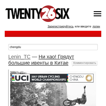
Зарегистрируйтесь
или введите
логин
Lenin_TC
—
Ни хао! Грядут
большие ивенты в Китае
Комментировать