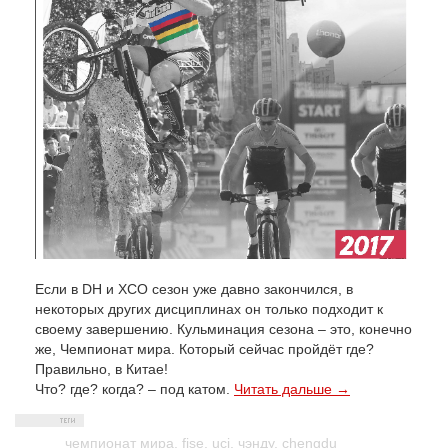
Если в DH и ХСО сезон уже давно закончился, в
некоторых других дисциплинах он только подходит к
своему завершению. Кульминация сезона – это, конечно
же, Чемпионат мира. Который сейчас пройдёт где?
Правильно, в Китае!
Что? где? когда? – под катом.
Читать дальше →
чемпионат мира
,
fise
,
uci
,
чэнду
,
chengdu