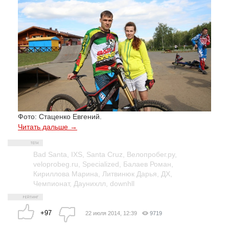
Фото: Стаценко Евгений.
Читать дальше →
Bad Santa
,
IXS
,
Santa Cruz
,
Велопробег.ру
,
veloprobeg.ru
,
Specialized
,
Балаев Роман
,
Кириллова Марина
,
Литвинюк Дарья
,
ДХ
,
Чемпионат
,
Даунихлл
,
downhll
+97
22 июля 2014, 12:39
9719