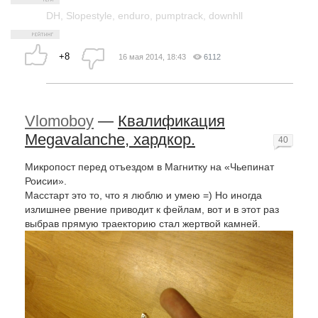
DH
,
Slopestyle
,
enduro
,
pumptrack
,
downhll
+8
16 мая 2014, 18:43
6112
Vlomoboy
—
Квалификация
Megavalanche, хардкор.
40
Микропост перед отъездом в Магнитку на «Чьепинат
Роисии».
Масстарт это то, что я люблю и умею =) Но иногда
излишнее рвение приводит к фейлам, вот и в этот раз
выбрав прямую траекторию стал жертвой камней.