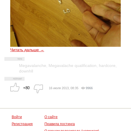
Читать дальше →
Megavalanche
,
Megavalache qualification
,
hardcore
,
downhll
+80
16 июля 2013, 08:35
9966
Войти
О сайте
Регистрация
Правила постинга
О горном велосипеде (новичкам)