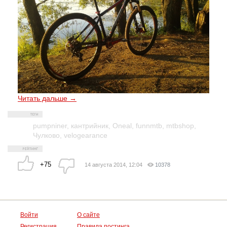
Читать дальше →
pumpniner
,
кантрийник
,
Oneal
,
funnmtb
,
mtbshop
,
Чулково
,
velogearance
+75
14 августа 2014, 12:04
10378
Войти
О сайте
Регистрация
Правила постинга