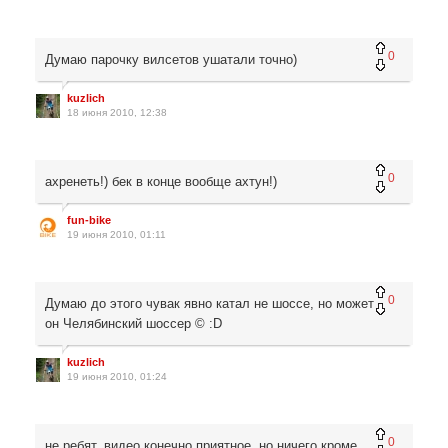
0
Думаю парочку вилсетов ушатали точно)
kuzlich
18 июня 2010, 12:38
0
ахренеть!) бек в конце вообще ахтун!)
fun-bike
19 июня 2010, 01:11
0
Думаю до этого чувак явно катал не шоссе, но может
он Челябинский шоссер © :D
kuzlich
19 июня 2010, 01:24
0
не ребят, видео конечно приятное, но ничего кроме