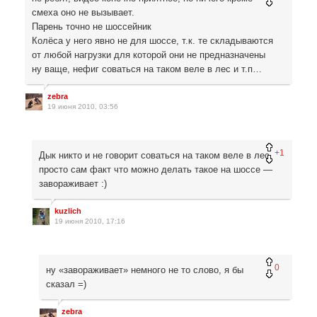
смеха оно не вызывает.
Парень точно не шоссейник
Колёса у него явно не для шоссе, т.к. те складываются
от любой нагрузки для которой они не предназначены
ну ваще, нефиг соваться на таком веле в лес и т.п…
zebra
19 июня 2010, 03:56
+1
Дык никто и не говорит соваться на таком веле в лес,
просто сам факт что можно делать такое на шоссе —
завораживает :)
kuzlich
19 июня 2010, 17:16
0
ну «завораживает» немного не то слово, я бы
сказал =)
zebra