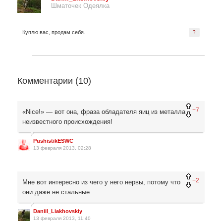
Шматочек Одеялка
Куплю вас, продам себя.
?
Комментарии (
10
)
+7
«Nice!» — вот она, фраза обладателя яиц из металла
неизвестного происхождения!
PushistikESWC
13 февраля 2013, 02:28
+2
Мне вот интересно из чего у него нервы, потому что
они даже не стальные.
Daniil_Liakhovskiy
13 февраля 2013, 11:40