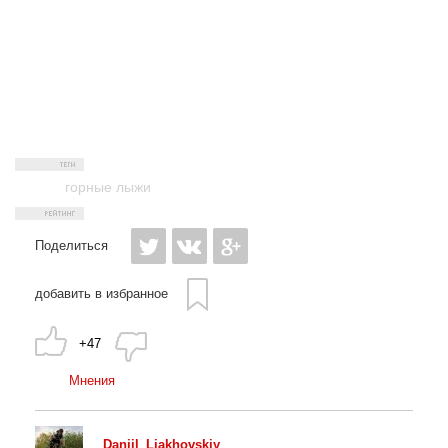
горные лыжи
Поделиться
добавить в избранное
+47
Мнения
Daniil_Liakhovskiy