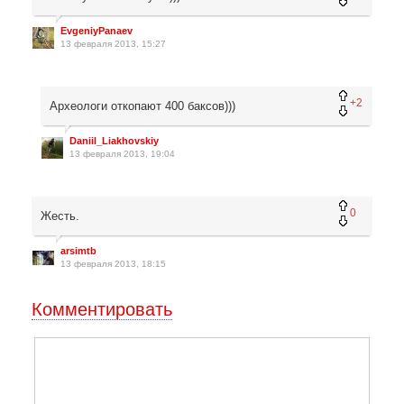
EvgeniyPanaev
13 февраля 2013, 15:27
+2
Археологи откопают 400 баксов)))
Daniil_Liakhovskiy
13 февраля 2013, 19:04
0
Жесть.
arsimtb
13 февраля 2013, 18:15
Комментировать