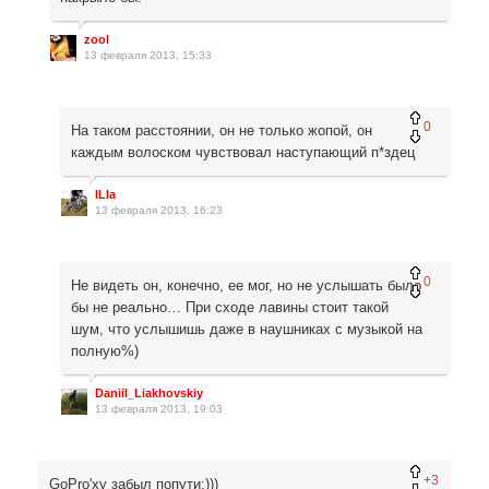
zool
13 февраля 2013, 15:33
0
На таком расстоянии, он не только жопой, он
каждым волоском чувствовал наступающий п*здец
ILIa
13 февраля 2013, 16:23
0
Не видеть он, конечно, ее мог, но не услышать было
бы не реально… При сходе лавины стоит такой
шум, что услышишь даже в наушниках с музыкой на
полную%)
Daniil_Liakhovskiy
13 февраля 2013, 19:03
+3
GoPro'ху забыл попути:)))