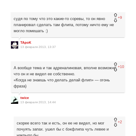
+9
судя по тому что это какие-то соревы, то он явно
планировал сделать там флипа, потому ничто ему не
могло помешать :)
TApoK
13 февраля 2013, 13:37
+10
А вообще тема и так адреналиновая, вполне возможно,
что он и не видел ее собственно.
«Когда не знаешь что делать делай флип» — огонь
фраза)
twice
13 февраля 2013, 14:44
+2
скорее всего так и есть, он ее не видел, но мог
почуять запах. ушел бы с бэкфлипа чуть левее и
накрыло бы.