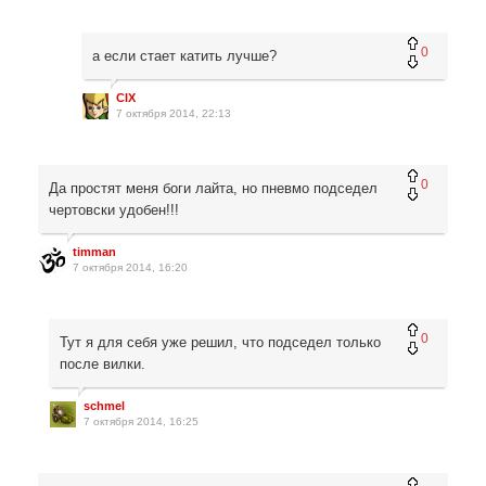
0
а если стает катить лучше?
CIX
7 октября 2014, 22:13
0
Да простят меня боги лайта, но пневмо подседел
чертовски удобен!!!
timman
7 октября 2014, 16:20
0
Тут я для себя уже решил, что подседел только
после вилки.
schmel
7 октября 2014, 16:25