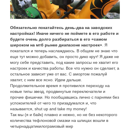
Обязательно покатайтесь день-два на заводских
настройках! Иначе ничего не поймете в его работе и
будете очень долго разбираться в его «самом
широком на мтб рынке диапазоне настроек»
. Я
покатался и теперь наслаждаюсь. В общем не знаю что
еще тут можно добавить, он просто дико крут! Я даже не
могу себе представить, под какие запросы не хватит его
настроек и качества работы. Все что нужно он сделает, а
остальное зависит уже от вас. С амортом пожалуй
хватит, с ним все ясно. Идем дальше.
Продолжительное время я противился переходу на
новые типы звезд, продвинутые переключатели и
прочие фишечки. Но пообщавшись лично с парнями без
успокоителей от чего то призадумался и, что
называется, shut up and take my money!
Так мы (я и байк) плавно и нежно, но не без некоторого
количества тефлоновой смазки на шлицах вошли в
четырнадцатикилограмовый мир