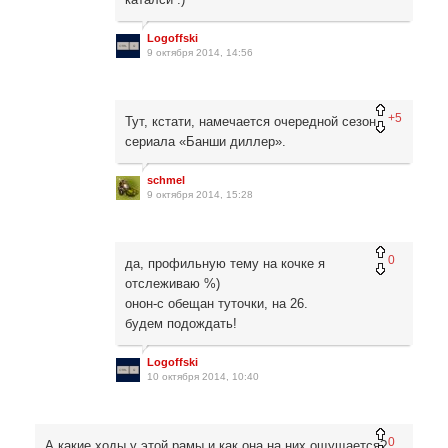
Logoffski
9 октября 2014, 14:56
+5
Тут, кстати, намечается очередной сезон
сериала «Банши диллер».
schmel
9 октября 2014, 15:28
0
да, профильную тему на кочке я
отслеживаю %)
онон-с обещан туточки, на 26.
будем подождать!
Logoffski
10 октября 2014, 10:40
0
А какие ходы у этой рамы и как она на них ощущается?