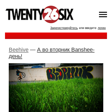
Зарегистрируйтесь
или введите
логин
Beehive
—
А во вторник Banshee-
день!