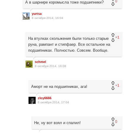
0
А в шарнире коромысла тоже подшипники?
yurtsa
8 октября 2014, 16:04
+1
На втулках скольжения были только старые
руна, рампант и стипфаер. Все остальное на
подшипниках. Полностью. Совсем. Вообще.
schmel
8 октября 2014, 16:08
+1
Аморт не на подшипниках, ага!
zloy6666
8 октября 2014, 17:04
0
Не, ну вот взял и спалил!