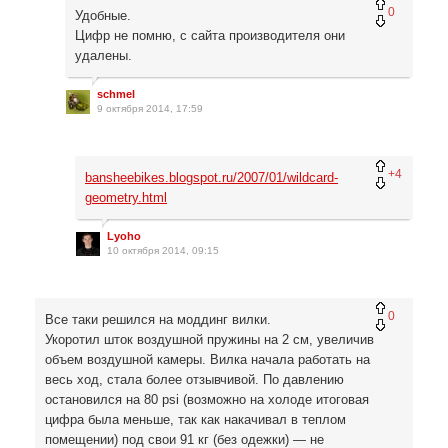
0
Удобные.
Цифр не помню, с сайта производителя они
удалены.
schmel
9 октября 2014, 17:59
+4
bansheebikes.blogspot.ru/2007/01/wildcard-
geometry.html
Lyoho
10 октября 2014, 09:15
0
Все таки решился на моддинг вилки.
Укоротил шток воздушной пружины на 2 см, увеличив
объем воздушной камеры. Вилка начала работать на
весь ход, стала более отзывчивой. По давлению
остановился на 80 psi (возможно на холоде итоговая
цифра была меньше, так как накачивал в теплом
помещении) под свои 91 кг (без одежки) — не