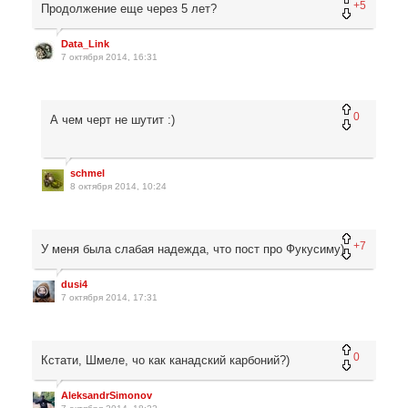
+5
Продолжение еще через 5 лет?
Data_Link
7 октября 2014, 16:31
0
А чем черт не шутит :)
schmel
8 октября 2014, 10:24
+7
У меня была слабая надежда, что пост про Фукусиму)
dusi4
7 октября 2014, 17:31
0
Кстати, Шмеле, чо как канадский карбоний?)
AleksandrSimonov