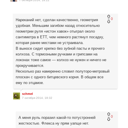
7 октября 2014, 18:22
0
Нареканий нет, сделан качественно, геометрия
удобная. Меньшим загибом назад относительно
геометрии руля «истон хавок» отыграл около
сантиметра в ЕТТ, чем немного растянул посадку,
которая ранее местами не устраивала.
В выносе сидит крепко без зубной пасты и прочего
колхоза. С тормозными ручками и грипсами на
локонах тоже самое — колхоз не нужен и ничего не
прокручивается.
Несколько раз намеренно словил полуторо-метровый
плоскач с одного битцевского корня. В общем все
ему по этцамое.
schmel
7 октября 2014, 18:32
0
А меня руль поразил какой-то потустронней
жесткостью. Флекса ну прям уапще нет.