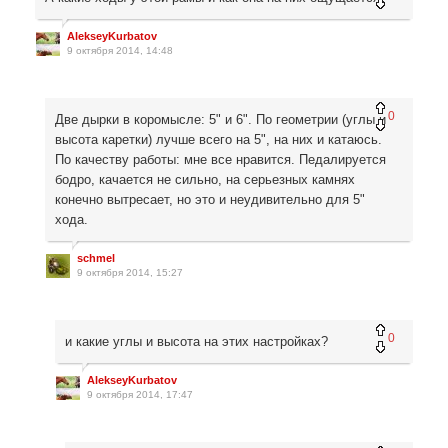
AlekseyKurbatov
9 октября 2014, 14:48
0
Две дырки в коромысле: 5" и 6". По геометрии (углы и
высота каретки) лучше всего на 5", на них и катаюсь.
По качеству работы: мне все нравится. Педалируется
бодро, качается не сильно, на серьезных камнях
конечно вытресает, но это и неудивительно для 5"
хода.
schmel
9 октября 2014, 15:27
0
и какие углы и высота на этих настройках?
AlekseyKurbatov
9 октября 2014, 17:47