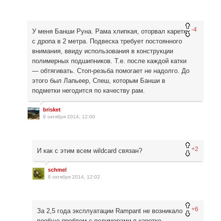
-4
У меня Банши Руна. Рама хлипкая, оторвал каретку
с дропа в 2 метра. Подвеска требует постоянного
внимания, ввиду использования в конструкции
полимерных подшипников. Т.е. после каждой катки
— обтягивать. Стоп-резьба помогает не надолго. До
этого был Лапьеер, Спеш, которым Банши в
подметки негодится по качеству рам.
brisket
8 октября 2014, 12:00
+2
И как с этим всем wildcard связан?
schmel
8 октября 2014, 12:02
+6
За 2,5 года эксплуатации Rampant не возникало
вообще проблем с полимерами в каретке.