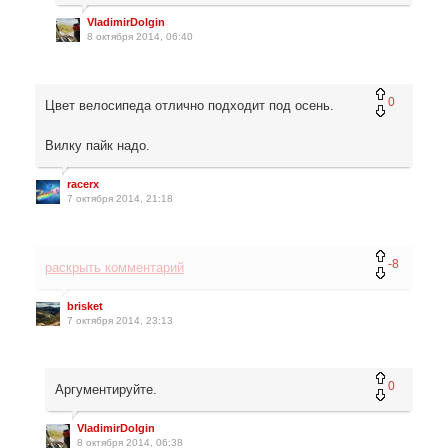
VladimirDolgin
8 октября 2014, 06:40
0
Цвет велосипеда отлично подходит под осень.
Вилку пайк надо.
racerx
7 октября 2014, 21:18
-8
раскрыть комментарий
brisket
7 октября 2014, 23:13
0
Аргументируйте.
VladimirDolgin
8 октября 2014, 06:38