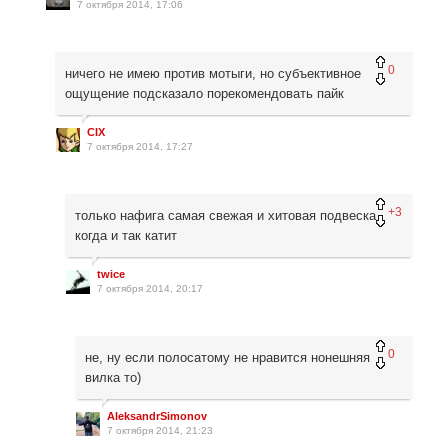
7 октября 2014, 17:06
0
ничего не имею против мотыги, но субъективное
ощущение подсказало порекомендовать пайк
CIX
7 октября 2014, 17:27
+3
только нафига самая свежая и хитовая подвеска
когда и так катит
twice
7 октября 2014, 20:17
0
не, ну если полосатому не нравится нонешняя
вилка то)
AleksandrSimonov
7 октября 2014, 21:23