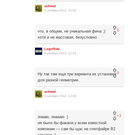
schmel
9 октября 2014, 10:56
0
что, в общем, не уникальная фича ;)
хотя и не массовая, безусловно.
Logoffski
9 октября 2014, 12:43
0
Ну так там еще три варианта их установки
для разной геометрии.
schmel
9 октября 2014, 13:09
+3
знааю, знаааю :)
не было бы факапа у всем известной
компании — сам бы щас на спитфайре В2
каталси :)