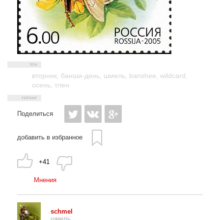
вторник
,
банши-день
,
шмель
,
banshee
,
wildcard
,
осень
,
тлен
Поделиться
добавить в избранное
+41
Мнения
schmel
шмель