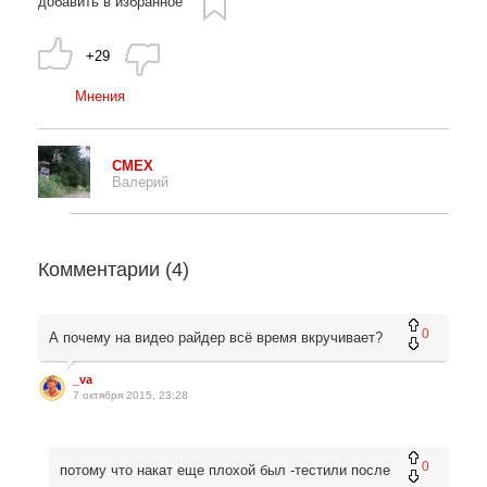
добавить в избранное
+29
Мнения
CMEX
Валерий
Комментарии (
4
)
0
А почему на видео райдер всё время вкручивает?
_va
7 октября 2015, 23:28
0
потому что накат еще плохой был -тестили после