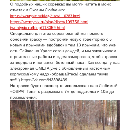
О подобных наших соревках вы могли читать в моих
отчетах и Оксаны Любченко:
https://twentysix.ru/blog/disco/110283.html
https://twentysix.ru/blog/disco/109756.html
twentysix.ru/blog/118059.html
Специально для этих соревнований мы немного
обновили трассу — построили новую траекторию с 5
новыми прыжками вдобавок к тем 13 прыжкам, что уже
есть.Сейчас на Урале сезон дождей, и мы заканчиваем
строительные работы и ждем заморозков, чтобы трасса
затвердела и появился бетонный накат. Как всегда, у нас
электронная ОМЕГА уже с обновленным кастомным
корпусом(кому надо -обращайтесь! сделаем такую
же!!!) https://vk.com/id3398439
На трассе будет наконец-то использован наш Любимый
«ОВРАГ Геп» с разрывом в 7м до подстолка и 10м до
приземления: