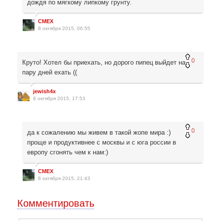
дождя по мягкому липкому грунту.
CMEX
8 октября 2015, 06:55
0
Круто! Хотел бы приехать, но дорого пипец выйдет на
пару дней ехать ((
jewish4x
8 октября 2015, 17:53
0
да к сожалению мы живем в такой жопе мира :)
проще и продуктивнее с москвы и с юга россии в
европу сгонять чем к нам:)
CMEX
8 октября 2015, 21:43
Комментировать