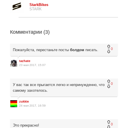
StarkBikes
STARK
Комментарии (
3
)
0
Пожалуйста, перестаньте посты
болдом
писать.
tazhate
23 мая 2017, 15:07
0
У вас так все прыгается легко и непринужденно, что
самому захотелось.
zukkie
24 мая 2017, 16:59
0
Это прекрасно!