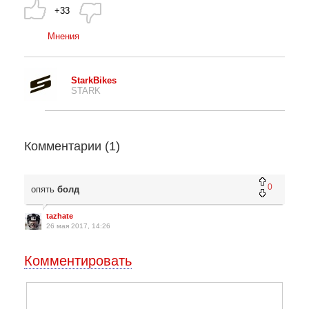
+33
Мнения
StarkBikes
STARK
Комментарии (
1
)
0
опять
болд
tazhate
26 мая 2017, 14:26
Комментировать