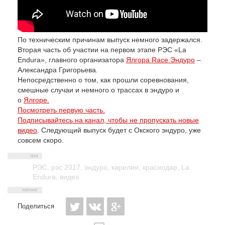
По техническим причинам выпуск немного задержался.
Вторая часть об
участии на первом этапе РЭС «La
Endura», главного организатора
Ялгора Race Эндуро
–
Александра Григорьева.
Непосредственно о том, как прошли соревнования,
смешные случаи и немного о трассах в эндуро и
о
Ялгоре.
Посмотреть первую часть.
Подписывайтесь на канал, чтобы не пропускать новые
видео
. Следующий выпуск будет с Окского эндуро, уже
совсем скоро.
РЭС
,
рэс 2017
,
эндуро
,
карелия
,
краснодар
,
La
Endura
,
видео
Поделиться