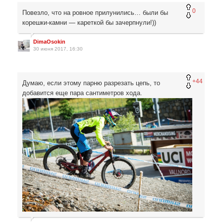
0
Повезло, что на ровное прилунились… были бы
корешки-камни — кареткой бы зачерпнули!))
DimaOsokin
30 июня 2017, 16:30
+44
Думаю, если этому парню разрезать цепь, то
добавится еще пара сантиметров хода.