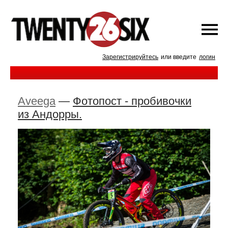
Зарегистрируйтесь
или введите
логин
Aveega
—
Фотопост - пробивочки
из Андорры.