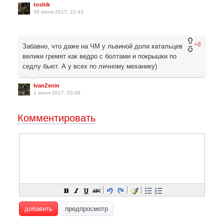
toshik
30 июня 2017, 22:43
+8
Забавно, что даже на ЧМ у львиной доли катальцев
велики гремят как ведро с болтами и покрышки по
седлу бьют. А у всех по личному механику)
IvanZenin
1 июля 2017, 03:08
Комментировать
добавить
предпросмотр