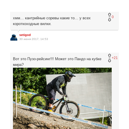
0
хмм… кантрийные соревы какие то… у всех
короткоходные вилки.
setigod
30 июня 2017, 14:53
+21
Вот это Пузо-рейсинг!!! Может это Пандо на кубке
мира?