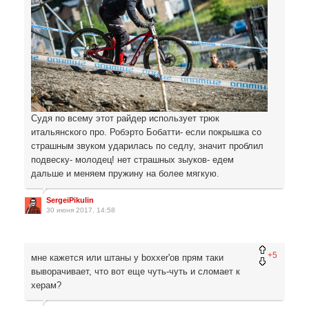
Судя по всему этот райдер использует трюк
итальянского про. Робэрто Бобатти- если покрышка со
страшным звуком ударилась по седлу, значит проблил
подвеску- молодец! нет страшных зыуков- едем
дальше и меняем пружину на более мягкую.
SergeiPikulin
30 июня 2017, 14:58
+5
мне кажется или штаны у boxxer'ов прям таки
выворачивает, что вот еще чуть-чуть и сломает к
херам?