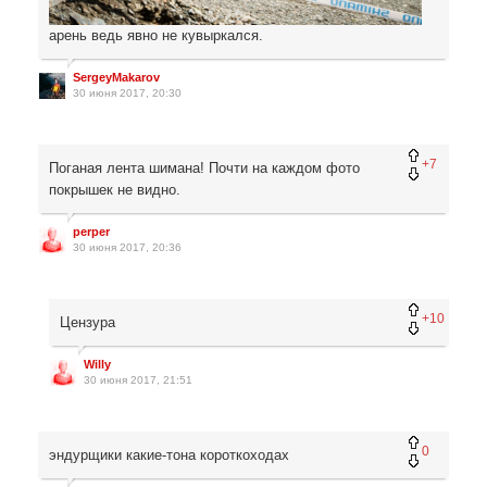
арень ведь явно не кувыркался.
SergeyMakarov
30 июня 2017, 20:30
+7
Поганая лента шимана! Почти на каждом фото
покрышек не видно.
perper
30 июня 2017, 20:36
+10
Цензура
Willy
30 июня 2017, 21:51
0
эндурщики какие-тона короткоходах