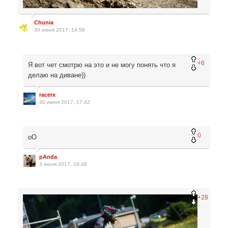
Chunia
30 июня 2017, 14:58
+6
Я вот чет смотрю на это и не могу понять что я
делаю на диване))
racerx
30 июня 2017, 17:42
0
oO
pAnda
3 июля 2017, 18:48
+28