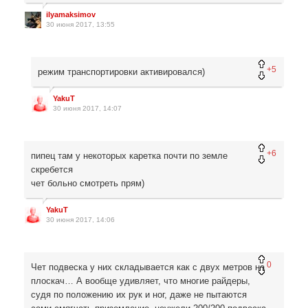
ilyamaksimov
30 июня 2017, 13:55
+5
режим транспортировки активировался)
YakuT
30 июня 2017, 14:07
+6
пипец там у некоторых каретка почти по земле
скребется
чет больно смотреть прям)
YakuT
30 июня 2017, 14:06
0
Чет подвеска у них складывается как с двух метров на
плоскач… А вообще удивляет, что многие райдеры,
судя по положению их рук и ног, даже не пытаются