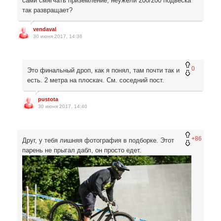
сами смягчать приземление, неужели 200/200 подвеска
так развращает?
vendaval
30 июня 2017, 14:36
0
Это финальный дроп, как я понял, там почти так и
есть. 2 метра на плоскач. См. соседний пост.
pustota
30 июня 2017, 14:40
+86
Друг, у тебя лишняя фотография в подборке. Этот
парень не прыгал дабл, он просто едет.