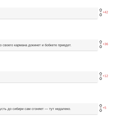
+42
+36
з своего кармана докинет и бобкете приедет.
+12
+5
усть до сибири сам сгоняет — тут недалеко.