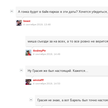
А гонка будет в байк-парках в эти даты? Хочется убедиться
beast
4 сентября 2019, 13:48
миша съезди за на всех, а то все ровно не веритс
AndreyPtr
4 сентября 2019, 14:49
Ну Грасия же был настоящий. Кажется…
amstafff
4 сентября 2019, 14:53
Грасия не знаю, а вот Барель был точно насто