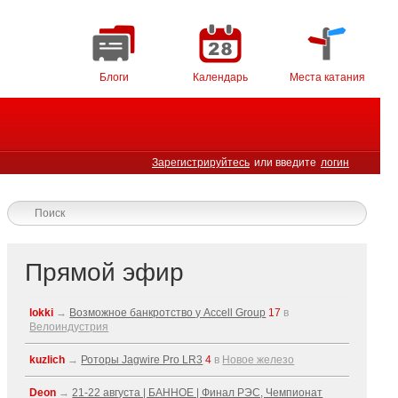
Блоги
Календарь
Места катания
Зарегистрируйтесь
или введите
логин
Прямой эфир
lokki
→
Возможное банкротство у Accell Group
17
в
Велоиндустрия
kuzlich
→
Роторы Jagwire Pro LR3
4
в
Новое железо
Deon
→
21-22 августа | БАННОЕ | Финал РЭС, Чемпионат