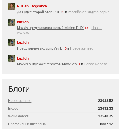
Ruslan_Bogdanov
Да будет второй этап РЭС!
в
Российская эндуро серия
3
kuzlich
Maxxis представляют новый Minion DHX
в
Новое
13
железо
kuzlich
Представлен эндурик Yeti LT
в
Новое железо
3
kuzlich
Maxxis выпускает герметик MaxxSeal
в
Новое железо
4
Блоги
Новое железо
23038.52
Видео
13632.33
World events
12540.25
Профайлы и интервью
8887.12