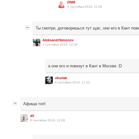
DNM
5 сентября 2019, 11:59
Ты смотри, договоришься тут щас, они его в Кант пове
AleksandrSimonov
4 сентября 2019, 12:36
а они его и повезут в Кант в Москве :D
vburlak
4 сентября 2019, 17:10
Афиша топ!
dli
4 сентября 2019, 12:06