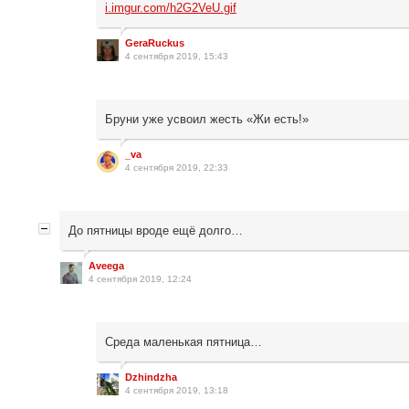
i.imgur.com/h2G2VeU.gif
GeraRuckus
4 сентября 2019, 15:43
Бруни уже усвоил жесть «Жи есть!»
_va
4 сентября 2019, 22:33
До пятницы вроде ещё долго…
Aveega
4 сентября 2019, 12:24
Среда маленькая пятница…
Dzhindzha
4 сентября 2019, 13:18