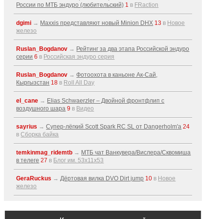
России по МТБ эндуро (любительский)
1
в
FRaction
dgimi
→
Maxxis представляют новый Minion DHX
13
в
Новое
железо
Ruslan_Bogdanov
→
Рейтинг за два этапа Российской эндуро
серии
6
в
Российская эндуро серия
Ruslan_Bogdanov
→
Фотоохота в каньоне Ак-Cай,
Кыргызстан
18
в
Roll All Day
el_cane
→
Elias Schwaerzler – Двойной фронтфлип с
воздушного шара
9
в
Видео
sayrius
→
Супер-лёгкий Scott Spark RC SL от Dangerholm'a
24
в
Сборка байка
temkinmag_ridemtb
→
МТБ чат Ванкувера/Вислера/Сквомиша
в телеге
27
в
Блог им. 53x11x53
GeraRuckus
→
Дёртовая вилка DVO Dirt jump
10
в
Новое
железо