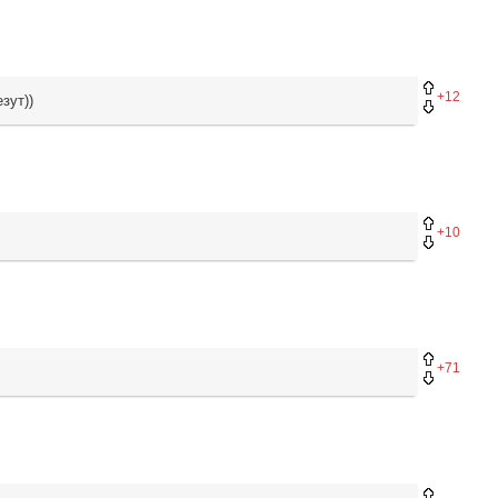
+12
зут))
+10
+71