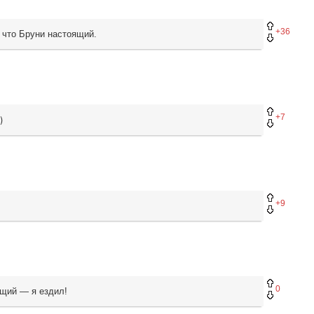
+36
, что Бруни настоящий.
+7
я)
+9
0
ящий — я ездил!