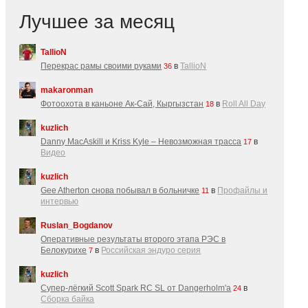
Лучшее за месяц
TallioN
Перекрас рамы своими руками
в
TallioN
36
makaronman
Фотоохота в каньоне Ак-Cай, Кыргызстан
в
Roll All Day
18
kuzlich
Danny MacAskill и Kriss Kyle – Невозможная трасса
в
17
Видео
kuzlich
Gee Atherton снова побывал в больничке
в
Профайлы и
11
интервью
Ruslan_Bogdanov
Оперативные результаты второго этапа РЭС в
Белокурихе
в
Российская эндуро серия
7
kuzlich
Супер-лёгкий Scott Spark RC SL от Dangerholm'a
в
24
Сборка байка