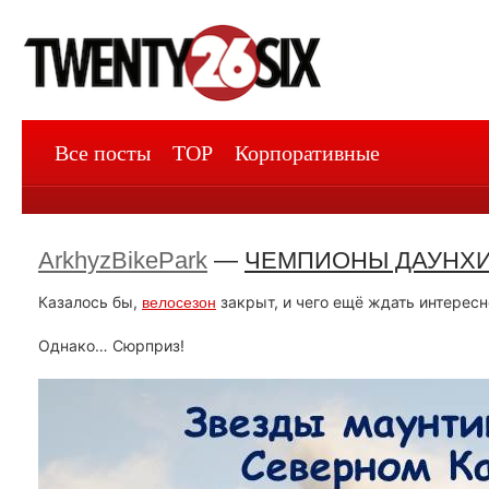
Все посты
TOP
Корпоративные
ArkhyzBikePark
—
ЧЕМПИОНЫ ДАУНХИ
Казалось бы,
закрыт, и чего ещё ждать интересн
велосезон
Однако… Сюрприз!