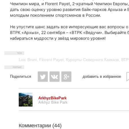
Чемпион мира, и Florent Payet, 2-кратный Чемпион Европы
дать свою оценку уровню развития байк-парков Архыза и В
молодым поколением спортсменов в России.
Не упустите шанс задать все интересующие вас вопросы о в
ВТРК «Архыз», 22 сентября – «ВТРК «Ведучи». Выбирайте б
набираться мудрости у звёзд мирового уровня!
Loic Bruni
,
Florent Payet
,
Курорты Северного Кавказа
,
ВТР
Поделиться
добавить в избранное
ArkhyzBikePark
Arkhyz Bike Park
Комментарии (
44
)