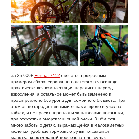
За 25 000₽
Format 7412
является прекрасным
примером сбалансированного детского велосипеда —
практически вся комплектация переживет период
взросления, а остальное может быть заменено и
проапгрейжено без урона для семейного бюджета. При
этом он не страдает явными ляпами, вроде втулок на
гайках, и не просит переплаты за плюсовые покрышки,
при отсутствии амортизационной вилки. В нём есть
много заботы о детях, выражающейся в малозаметных
мелочах: удобные тормозные ручки, клавишная
манетка, коротколапый переключатель, руль с