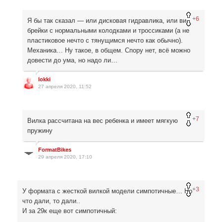
+6
Я бы так сказал — или дисковая гидравлика, или ви-
брейки с нормальными колодками и троссиками (а не
пластиковое нечто с тянущимся нечто как обычно).
Механика… Ну такое, в общем. Спору нет, всё можно
довести до ума, но надо ли…
lokki
27 апреля 2020, 11:52
+7
Вилка рассчитана на вес ребенка и имеет мягкую
пружину
FormatBikes
29 апреля 2020, 17:10
+3
У формата с жесткой вилкой модели симпотичные… Но
что дали, то дали..
И за 29к еще вот симпотичный: