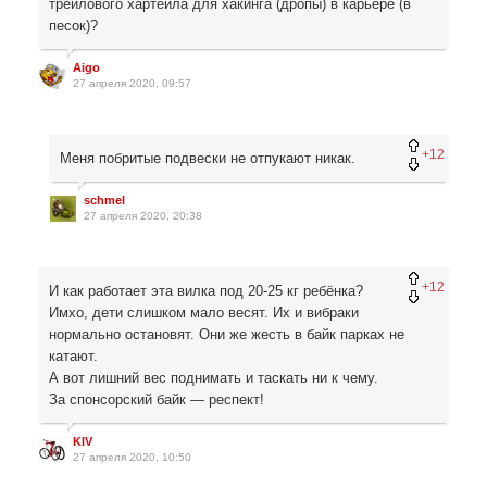
трейлового хартейла для хакинга (дропы) в карьере (в
песок)?
Aigo
27 апреля 2020, 09:57
+12
Меня побритые подвески не отпукают никак.
schmel
27 апреля 2020, 20:38
+12
И как работает эта вилка под 20-25 кг ребёнка?
Имхо, дети слишком мало весят. Их и вибраки
нормально остановят. Они же жесть в байк парках не
катают.
А вот лишний вес поднимать и таскать ни к чему.
За спонсорский байк — респект!
KIV
27 апреля 2020, 10:50