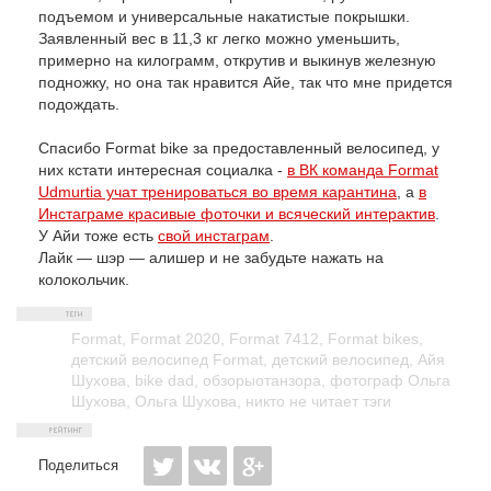
подъемом и универсальные накатистые покрышки.
Заявленный вес в 11,3 кг легко можно уменьшить,
примерно на килограмм, открутив и выкинув железную
подножку, но она так нравится Айе, так что мне придется
подождать.
Спасибо Format bike за предоставленный велосипед, у
них кстати интересная социалка -
в ВК команда Format
Udmurtia учат тренироваться во время карантина
, а
в
Инстаграме красивые фоточки и всяческий интерактив
.
У Айи тоже есть
свой инстаграм
.
Лайк — шэр — алишер и не забудьте нажать на
колокольчик.
Format
,
Format 2020
,
Format 7412
,
Format bikes
,
детский велосипед Format
,
детский велосипед
,
Айя
Шухова
,
bike dad
,
обзорыотанзора
,
фотограф Ольга
Шухова
,
Ольга Шухова
,
никто не читает тэги
Поделиться