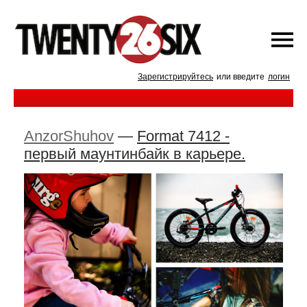
Зарегистрируйтесь
или введите
логин
AnzorShuhov
—
Format 7412 -
первый маунтинбайк в карьере.