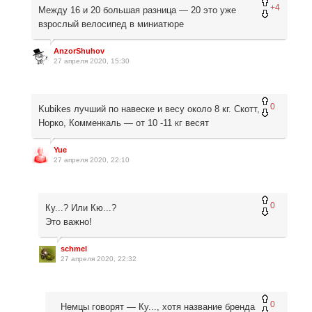
+4
Между 16 и 20 большая разница — 20 это уже
взрослый велосипед в миниатюре
AnzorShuhov
27 апреля 2020, 15:30
0
Kubikes лучший по навеске и весу около 8 кг. Скотт,
Норко, Комменкаль — от 10 -11 кг весят
Yue
27 апреля 2020, 22:10
0
Ку...? Или Кю...?
Это важно!
schmel
27 апреля 2020, 22:32
0
Немцы говорят — Ку..., хотя название бренда