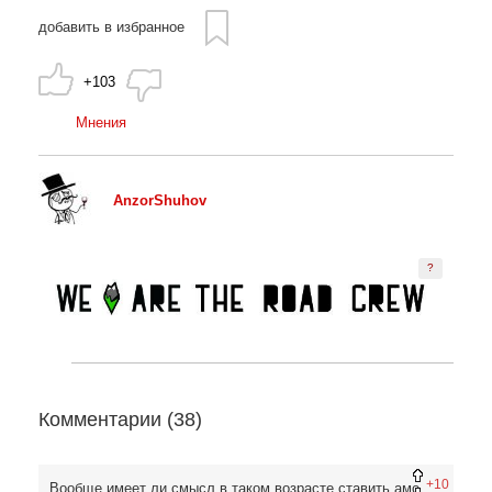
добавить в избранное
+103
Мнения
AnzorShuhov
?
Комментарии (
38
)
+10
Вообще имеет ли смысл в таком возрасте ставить амо