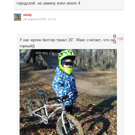
городской. на замену взял woom 4
vitsly
28 апреля 2020, 12:03
+10
У нас ерлик белтер триал 16", Макс считает, что он
горный))