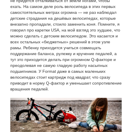
не придется отталкиваться от земли ногами, чтобы
ехать. На самом деле роль велосипеда в этих первых
самостоятельных метрах огромна — не раз наблюдал
детские страдания на дешёвых велосипедах, которые
внезапно пропадали, стоило заменить коня. Помните, я
говорил про каретки USA, на мой взгляд это худшее, что
можно сделать с детским велосипедом. Это касается и
всех остальных «бюджетных» решений в этом узле
рамы. Ребенку приходится учиться совмещать
поддержание баланса, рулежку и кручение педалей, а
тут это приходится делать при огромном Q-факторе и
преодолевая не самую гладкую работу насыпных
подшипников. У Format даже в самых маленьких
велосипедах стоит картридж под квадрат, что сразу
приводит в норму Q-фактор и уменьшает сопротивление
вращения педалей.