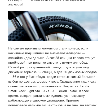
железом!
Не самым приятным моментом стали колеса, если
насыпные подшипники не вызывают аллергии —
спокойно идём дальше. А вот 28 спиц на колесо станут
проблемой при попытке заменить втулку или обод.
Самый распространенный стандарт для втулок под
дисковые тормоза 32 спицы, а для 20 дюймовых ободов
— 36 и это у бмх обода, среди которых самый большой
выбор по цветам, форме и весу. Сращивание ужа и ежа
станет маленьким приключением. Покрышки Kenda
Small Block Eight это 10 из 10 — Джон Томак, в своё
время, создал практически идеальную покрышку
работающую в широком диапазоне. Приятно
порадовало наличие эксцентриков, а не гаек, на втулках.