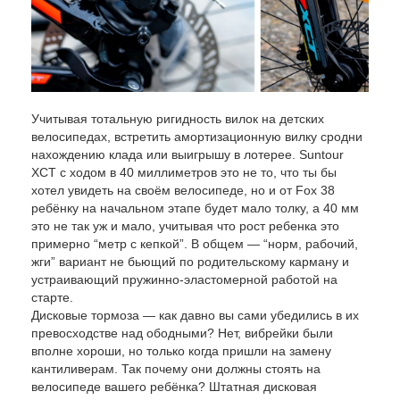
Учитывая тотальную ригидность вилок на детских
велосипедах, встретить амортизационную вилку сродни
нахождению клада или выигрышу в лотерее. Suntour
XCT с ходом в 40 миллиметров это не то, что ты бы
хотел увидеть на своём велосипеде, но и от Fox 38
ребёнку на начальном этапе будет мало толку, а 40 мм
это не так уж и мало, учитывая что рост ребенка это
примерно “метр с кепкой”. В общем — “норм, рабочий,
жги” вариант не бьющий по родительскому карману и
устраивающий пружинно-эластомерной работой на
старте.
Дисковые тормоза — как давно вы сами убедились в их
превосходстве над ободными? Нет, вибрейки были
вполне хороши, но только когда пришли на замену
кантиливерам. Так почему они должны стоять на
велосипеде вашего ребёнка? Штатная дисковая