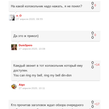
0
На какой колокольчик надо нажать, я не понял?
o_O
27 апреля 2020, 09:55
0
Да это ж прикол)
DumSpero
27 апреля 2020, 10:08
+14
Каждый звонит в тот колокольчик который ему
доступен.
You can ring my bell, ring my bell din-don
Aigo
27 апреля 2020, 10:11
+17
Кто прочитав заголовок ждал обзора очередного