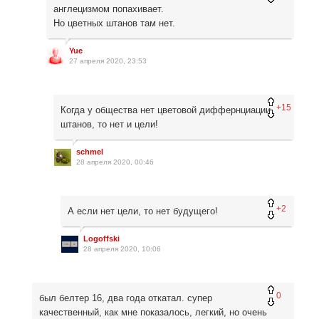
англецизмом попахивает.
Но цветных штанов там нет.
Yue
27 апреля 2020, 23:53
+15
Когда у общества нет цветовой диффернциации
штанов, то нет и цели!
schmel
28 апреля 2020, 00:46
+2
А если нет цели, то нет будущего!
Logoffski
28 апреля 2020, 10:06
0
был белтер 16, два года откатал. супер
качественный, как мне показалось, легкий, но очень