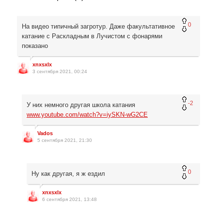
0
На видео типичный загротур. Даже факультативное
катание с Раскладным в Лучистом с фонарями
показано
xnxsxlx
3 сентября 2021, 00:24
-2
У них немного другая школа катания
www.youtube.com/watch?v=iySKN-wG2CE
Vados
5 сентября 2021, 21:30
0
Ну как другая, я ж ездил
xnxsxlx
6 сентября 2021, 13:48