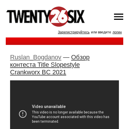
Зарегистрируйтесь
или введите
логин
Ruslan_Bogdanov
—
Обзор
контеста Title Slopestyle
Crankworx BC 2021