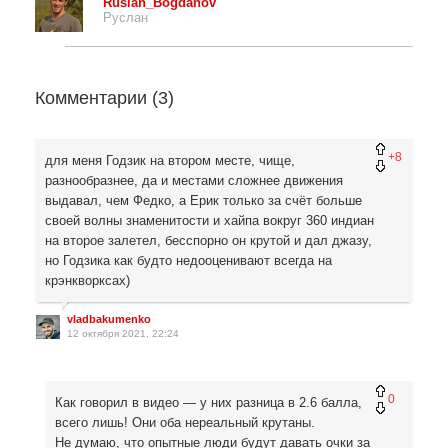
Ruslan_Bogdanov
Руслан
Комментарии (
3
)
+8
для меня Годзик на втором месте, чище,
разнообразнее, да и местами сложнее движения
выдавал, чем Федко, а Ерик только за счёт больше
своей волны знаменитости и хайпа вокруг 360 индиан
на второе залетел, бесспорно он крутой и дал джазу,
но Годзика как будто недооценивают всегда на
крэнкворксах)
vladbakumenko
12 октября 2021, 22:24
0
Как говорил в видео — у них разница в 2.6 балла,
всего лишь! Они оба нереальный крутаны.
Не думаю, что опытные люди будут давать очки за