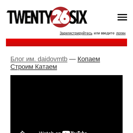
Зарегистрируйтесь
или введите
логин
Блог им. daidovmtb
—
Копаем
Строим Катаем