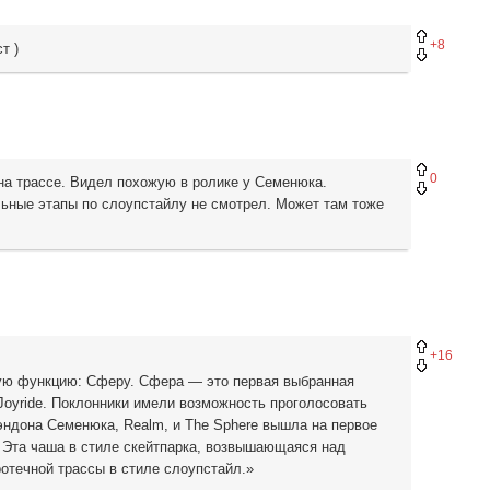
+8
т )
0
 на трассе. Видел похожую в ролике у Семенюка.
альные этапы по слоупстайлу не смотрел. Может там тоже
+16
вую функцию: Сферу. Сфера — это первая выбранная
Joyride. Поклонники имели возможность проголосовать
ндона Семенюка, Realm, и The Sphere вышла на первое
 Эта чаша в стиле скейтпарка, возвышающаяся над
отечной трассы в стиле слоупстайл.»