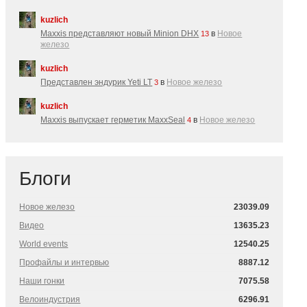
kuzlich
Maxxis представляют новый Minion DHX
в
Новое
13
железо
kuzlich
Представлен эндурик Yeti LT
в
Новое железо
3
kuzlich
Maxxis выпускает герметик MaxxSeal
в
Новое железо
4
Блоги
Новое железо
23039.09
Видео
13635.23
World events
12540.25
Профайлы и интервью
8887.12
Наши гонки
7075.58
Велоиндустрия
6296.91