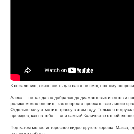
К сожалению, лично снять для вас я не смог, поэтому попрос
Алекс — не так давно добрался до диамантовых ивентов и пока
ролике можно оценить, как непросто проехать всю линию сразу
Отдельно хочу отметить трассу в этом году. Только я погрузи
проездов, как на тебе — они самые! Количество отшейпленног
Под катом менее интересное видео другого кореша, Макса, 
над ними работы.