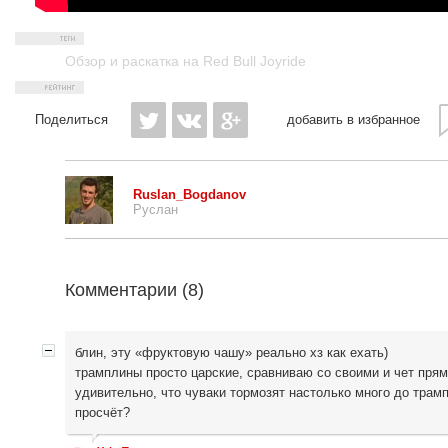
Обзор и раскатка на Red Bull Joyride
Поделиться
добавить в избранное
Ruslan_Bogdanov
Руслан
Комментарии (
8
)
блин, эту «фруктовую чашу» реально хз как ехать)
трамплины просто царские, сравниваю со своими и чет прям
удивительно, что чуваки тормозят настолько много до трам
просчёт?