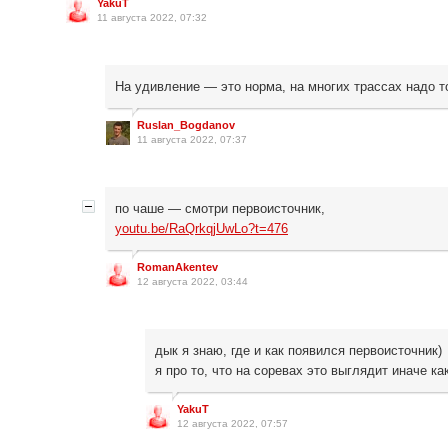
YakuT
11 августа 2022, 07:32
На удивление — это норма, на многих трассах надо 
Ruslan_Bogdanov
11 августа 2022, 07:37
по чаше — смотри первоисточник,
youtu.be/RaQrkqjUwLo?t=476
RomanAkentev
12 августа 2022, 03:44
дык я знаю, где и как появился первоисточник)
я про то, что на соревах это выглядит иначе ка
YakuT
12 августа 2022, 07:57