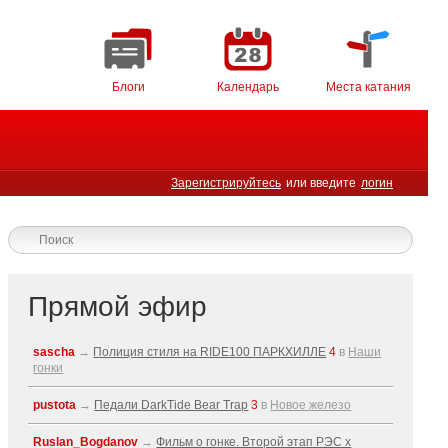
Блоги
Календарь
Места катания
Зарегистрируйтесь
или введите
логин
Прямой эфир
sascha
→
Полиция стиля на RIDE100 ПАРКХИЛЛЕ
4
в
Наши
гонки
pustota
→
Педали DarkTide Bear Trap
3
в
Новое железо
Ruslan_Bogdanov
→
Фильм о гонке. Второй этап РЭС x