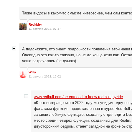
Такие видосы в каком-то смысле интереснее, чем сам контес
Redrider
11 августа 2022, 07:47
А подскажите, кто знает, подробности появления этой чаши
Очевидно это как-то связано, но не до конца ясно как. Ост
чаша встречалась (не думаю).
Willy
11 августа 2022, 16:02
www.redbull.com/se-en/need-to-know-red-bull-joyride
«К его возвращению в 2022 году мы увидим одну но
фанатами функция, представленная в курсе Red Bull 
за свою любимую функцию, созданную для эдита Брэ
место среди четырех функций, созданных для Realm.
двусторонним бедром, станет загадкой на фоне быстр