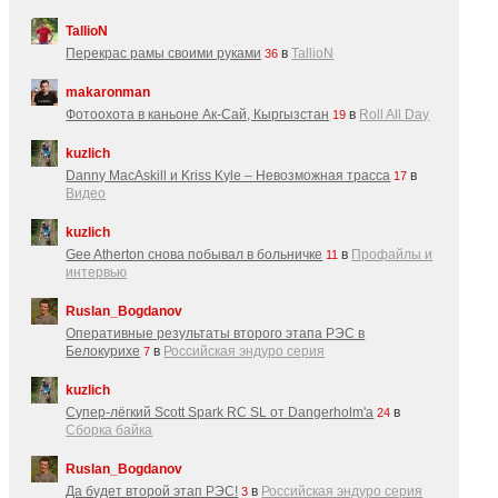
TallioN
Перекрас рамы своими руками
в
TallioN
36
makaronman
Фотоохота в каньоне Ак-Cай, Кыргызстан
в
Roll All Day
19
kuzlich
Danny MacAskill и Kriss Kyle – Невозможная трасса
в
17
Видео
kuzlich
Gee Atherton снова побывал в больничке
в
Профайлы и
11
интервью
Ruslan_Bogdanov
Оперативные результаты второго этапа РЭС в
Белокурихе
в
Российская эндуро серия
7
kuzlich
Супер-лёгкий Scott Spark RC SL от Dangerholm'a
в
24
Сборка байка
Ruslan_Bogdanov
Да будет второй этап РЭС!
в
Российская эндуро серия
3