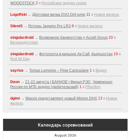
WOODSTOCK
2
в
Российская эндуро серия
Logoffski
→
Дёртовая вилка DVO Dirt jump
11
в
Новое железо
SilentS
→
Роторы Jagwire Pro LR3
8
в
Новое железо
singulardroid
→
Возможное банкротство у Accell Group
20
в
Велоиндустрия
singulardroid
→
Фотоохота в каньоне Ак-Cай, Кыргызстан
19
в
Roll All Day
sayrius
→
Tomas Lemoine – Flow Caniculaire
1
в
Видео
Deon
→
21-22 августа | БАННОЕ | Финал РЭС, Чемпионат
России по МТБ эндуро (любительский)
1
в
FRaction
dgimi
→
Maxxis представляют новый Minion DHX
13
в
Новое
железо