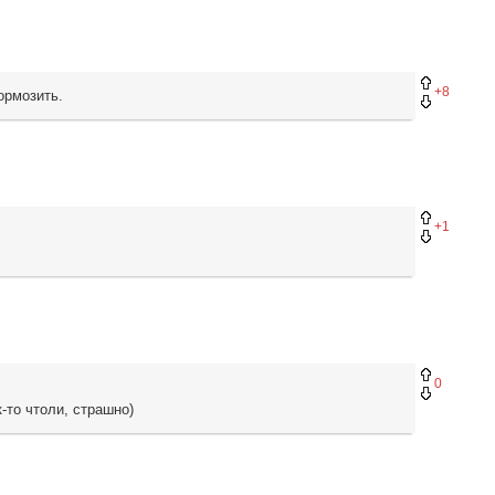
+8
тормозить.
+1
0
к-то чтоли, страшно)