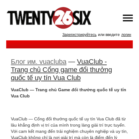
Зарегистрируйтесь
или введите
логин
Блог им. vuacluba
—
VuaClub -
Trang chủ Cổng game đổi thưởng
quốc tế uy tín Vua Club
VuaClub — Trang chủ Game đổi thưởng quốc tế uy tín
Vua Club
VuaClub — Cổng đổi thưởng quốc tế uy tín Vua Club đã từ
lâu khẳng định vị trí của mình trong làng giải trí trực tuyến.
Với cam kết mang đến trải nghiệm chuyên nghiệp và uy tín,
VuaClub không chỉ là nơi giải trí mà còn là điểm đến lý