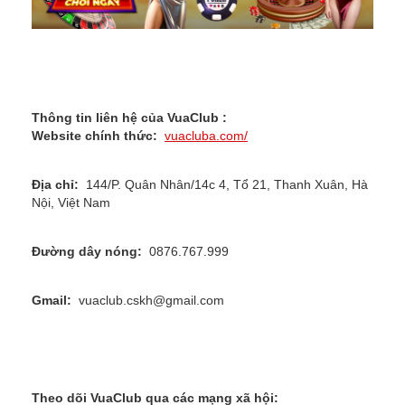
Thông tin liên hệ của VuaClub :
Website chính thức:
vuacluba.com/
Địa chỉ:
144/P. Quân Nhân/14c 4, Tổ 21, Thanh Xuân, Hà
Nội, Việt Nam
Đường dây nóng:
0876.767.999
Gmail:
vuaclub.cskh@gmail.com
Theo dõi VuaClub qua các mạng xã hội: