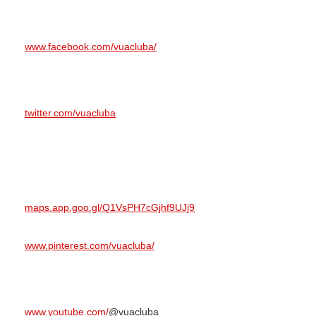
www.facebook.com/vuacluba/
twitter.com/vuacluba
maps.app.goo.gl/Q1VsPH7cGjhf9UJj9
www.pinterest.com/vuacluba/
www.youtube.com/
@vuacluba