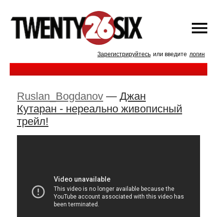
Зарегистрируйтесь
или введите
логин
Ruslan_Bogdanov
—
Джан
Кутаран - нереально живописный
трейл!