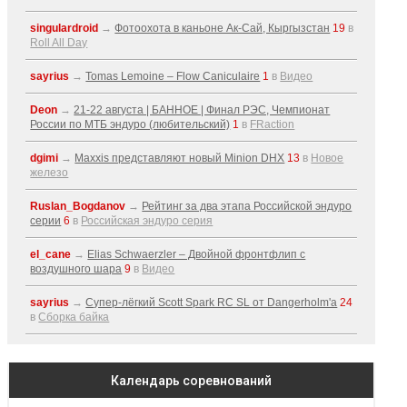
singulardroid
→
Фотоохота в каньоне Ак-Cай, Кыргызстан
19
в
Roll All Day
sayrius
→
Tomas Lemoine – Flow Caniculaire
1
в
Видео
Deon
→
21-22 августа | БАННОЕ | Финал РЭС, Чемпионат
России по МТБ эндуро (любительский)
1
в
FRaction
dgimi
→
Maxxis представляют новый Minion DHX
13
в
Новое
железо
Ruslan_Bogdanov
→
Рейтинг за два этапа Российской эндуро
серии
6
в
Российская эндуро серия
el_cane
→
Elias Schwaerzler – Двойной фронтфлип с
воздушного шара
9
в
Видео
sayrius
→
Супер-лёгкий Scott Spark RC SL от Dangerholm'a
24
в
Сборка байка