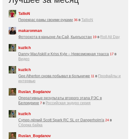
TallioN
Перекрас рамы своими руками
в
TallioN
36
makaronman
Фотоохота в каньоне Ак-Cай, Кыргызстан
в
Roll All Day
19
kuzlich
Danny MacAskill и Kriss Kyle – Невозможная трасса
в
17
Видео
kuzlich
Gee Atherton снова побывал в больничке
в
Профайлы и
11
интервью
Ruslan_Bogdanov
Оперативные результаты второго этапа РЭС в
Белокурихе
в
Российская эндуро серия
7
kuzlich
Супер-лёгкий Scott Spark RC SL от Dangerholm'a
в
24
Сборка байка
Ruslan_Bogdanov