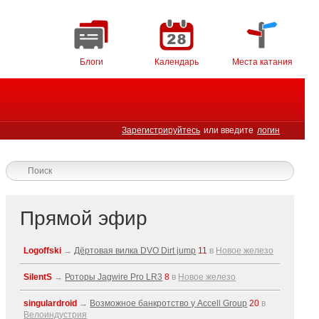
Блоги
Календарь
Места катания
Зарегистрируйтесь
или введите
логин
Прямой эфир
Logoffski
→
Дёртовая вилка DVO Dirt jump
11
в
Новое железо
SilentS
→
Роторы Jagwire Pro LR3
8
в
Новое железо
singulardroid
→
Возможное банкротство у Accell Group
20
в
Велоиндустрия