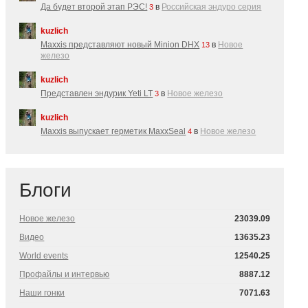
Да будет второй этап РЭС!
в
Российская эндуро серия
3
kuzlich
Maxxis представляют новый Minion DHX
в
Новое
13
железо
kuzlich
Представлен эндурик Yeti LT
в
Новое железо
3
kuzlich
Maxxis выпускает герметик MaxxSeal
в
Новое железо
4
Блоги
Новое железо
23039.09
Видео
13635.23
World events
12540.25
Профайлы и интервью
8887.12
Наши гонки
7071.63