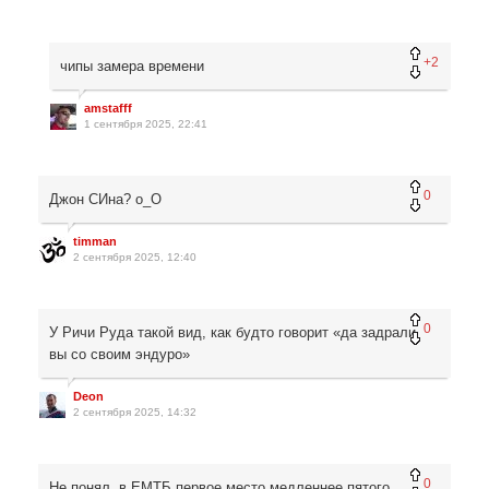
+2
чипы замера времени
amstafff
1 сентября 2025, 22:41
0
Джон СИна? о_О
timman
2 сентября 2025, 12:40
0
У Ричи Руда такой вид, как будто говорит «да задрали
вы со своим эндуро»
Deon
2 сентября 2025, 14:32
0
Не понял, в ЕМТБ первое место медленнее пятого