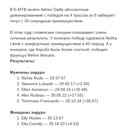
В E-MTB зачёте Adrien Dailly абсолютным
доминированием с победой на 4 трассах из 8 забирает
титул с 30-секундным преимуществом.
В этом году словенские гонщики показывают очень
сильные результаты. У юниорок победу одержала Nežka
Libnik с комфортным преимуществом в 40 секунд. А у
юниоров, где борьба была более плотной, победил
француз Melvin Almueis.
Результаты:
Мужчины эндуро
Richie Rude — 29:37.67
Slawomir Lukasik — 29:40.17 (+2.50)
Elliot Jamieson — 29:58.15 (+20.48)
Alex Rudeau — 30:05.22 (+27.55)
Tommaso Francardo — 30:14.34 (+36.67)
Женщины эндуро
Elly Hoskin — 35:13.67
Ella Conolly — 35:18.20 (+4.53)