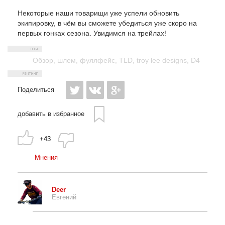
Некоторые наши товарищи уже успели обновить
экипировку, в чём вы сможете убедиться уже скоро на
первых гонках сезона. Увидимся на трейлах!
Обзор
,
шлем
,
фуллфейс
,
TLD
,
troy lee designs
,
D4
Поделиться
добавить в избранное
+43
Мнения
Deer
Евгений