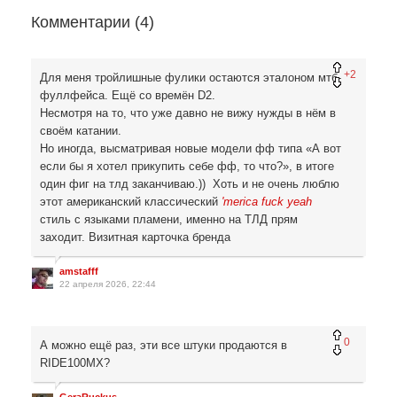
Комментарии (
4
)
+2
Для меня тройлишные фулики остаются эталоном мтб-
фуллфейса. Ещё со времён D2.
Несмотря на то, что уже давно не вижу нужды в нём в
своём катании.
Но иногда, высматривая новые модели фф типа «А вот
если бы я хотел прикупить себе фф, то что?», в итоге
один фиг на тлд заканчиваю.)) Хоть и не очень люблю
этот американский классический
'merica fuck yeah
стиль с языками пламени, именно на ТЛД прям
заходит. Визитная карточка бренда
amstafff
22 апреля 2026, 22:44
0
А можно ещё раз, эти все штуки продаются в
RIDE100MX?