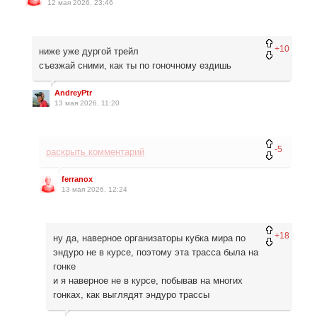
12 мая 2026, 23:46
+10
ниже уже дургой трейл
съезжай сними, как ты по гоночному ездишь
AndreyPtr
13 мая 2026, 11:20
-5
раскрыть комментарий
ferranox
13 мая 2026, 12:24
+18
ну да, наверное организаторы кубка мира по
эндуро не в курсе, поэтому эта трасса была на
гонке
и я наверное не в курсе, побывав на многих
гонках, как выглядят эндуро трассы