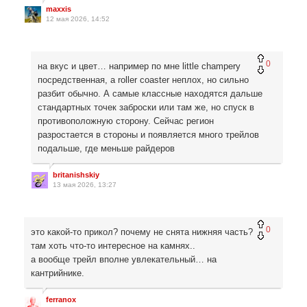
maxxis
12 мая 2026, 14:52
0
на вкус и цвет… например по мне little champery
посредственная, а roller coaster неплох, но сильно
разбит обычно. А самые классные находятся дальше
стандартных точек заброски или там же, но спуск в
противоположную сторону. Сейчас регион
разростается в стороны и появляется много трейлов
подальше, где меньше райдеров
britanishskiy
13 мая 2026, 13:27
0
это какой-то прикол? почему не снята нижняя часть?
там хоть что-то интересное на камнях..
а вообще трейл вполне увлекательный… на
кантрийнике.
ferranox