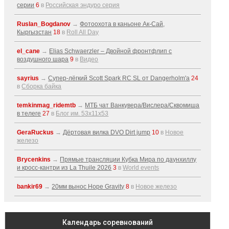
серии
6
в
Российская эндуро серия
Ruslan_Bogdanov
→
Фотоохота в каньоне Ак-Cай,
Кыргызстан
18
в
Roll All Day
el_cane
→
Elias Schwaerzler – Двойной фронтфлип с
воздушного шара
9
в
Видео
sayrius
→
Супер-лёгкий Scott Spark RC SL от Dangerholm'a
24
в
Сборка байка
temkinmag_ridemtb
→
МТБ чат Ванкувера/Вислера/Сквомиша
в телеге
27
в
Блог им. 53x11x53
GeraRuckus
→
Дёртовая вилка DVO Dirt jump
10
в
Новое
железо
Brycenkins
→
Прямые трансляции Кубка Мира по даунхиллу
и кросс-кантри из La Thuile 2026
3
в
World events
bankir69
→
20мм вынос Hope Gravity
8
в
Новое железо