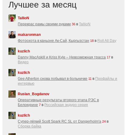
Лучшее за месяц
TallioN
Перекрас рамы своими руками
в
TallioN
36
makaronman
Фотоохота в каньоне Ак-Cай, Кыргызстан
в
Roll All Day
18
kuzlich
Danny MacAskill и Kriss Kyle – Невозможная трасса
в
17
Видео
kuzlich
Gee Atherton снова побывал в больничке
в
Профайлы и
11
интервью
Ruslan_Bogdanov
Оперативные результаты второго этапа РЭС в
Белокурихе
в
Российская эндуро серия
7
kuzlich
Супер-лёгкий Scott Spark RC SL от Dangerholm'a
в
24
Сборка байка