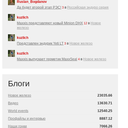
Ruslan_Bogdanov
Да будет второй этап РЭС!
в
Российская эндуро серия
3
kuzlich
Maxxis представляют новый Minion DHX
в
Новое
12
железо
kuzlich
Представлен эндурик Yeti LT
в
Новое железо
3
kuzlich
Maxxis выпускает герметик MaxxSeal
в
Новое железо
4
Блоги
Новое железо
23035.66
Видео
13630.71
World events
12540.25
Профайлы и интервью
8887.12
Наши гонки
7066.26