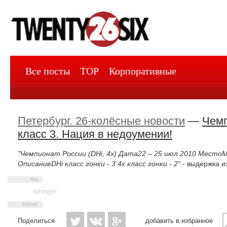
Все посты
TOP
Корпоративные
Петербург. 26-колёсные новости
—
Чемп
класс 3. Нация в недоумении!
"Чемпионат России (DHi, 4x)
Дата22 – 25 июл 2010
МестоМа
ОписаниеDHi класс гонки - 3 4х класс гонки - 2"
- выдержка из
stringer
Поделиться
добавить в избранное