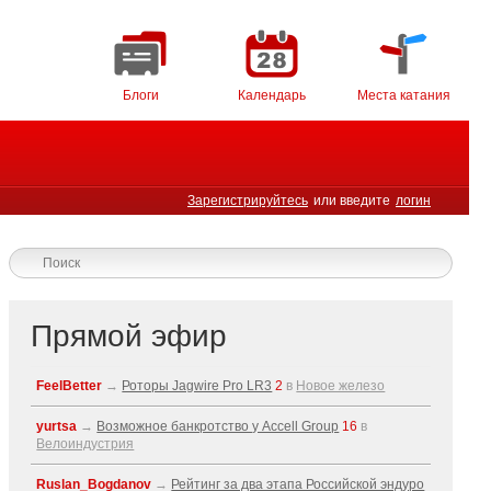
Блоги
Календарь
Места катания
Зарегистрируйтесь
или введите
логин
Прямой эфир
FeelBetter
→
Роторы Jagwire Pro LR3
2
в
Новое железо
yurtsa
→
Возможное банкротство у Accell Group
16
в
Велоиндустрия
Ruslan_Bogdanov
→
Рейтинг за два этапа Российской эндуро