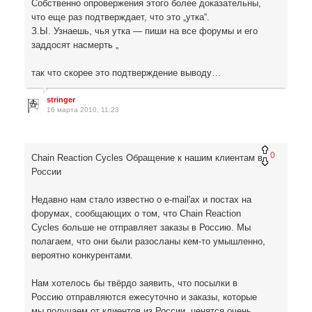
Собственно опровержения этого более доказательны,
что еще раз подтверждает, что это „утка“.
З.Ы. Узнаешь, чья утка — пиши на все форумы и его
заддосят насмерть „
так что скорее это подтверждение выводу…
stringer
16 марта 2010, 11:23
0
Chain Reaction Cycles Обращение к нашим клиентам в
России
Недавно нам стало известно о e-mail'ах и постах на
форумах, сообщающих о том, что Chain Reaction
Cycles больше не отправляет заказы в Россию. Мы
полагаем, что они были разосланы кем-то умышленно,
вероятно конкурентами.
Нам хотелось бы твёрдо заявить, что посылки в
Россию отправляются ежесуточно и заказы, которые
мы получаем от клиентов из России, ценятся очень