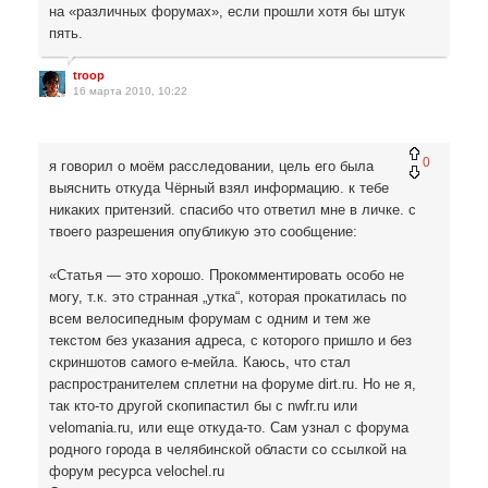
на «различных форумах», если прошли хотя бы штук
пять.
troop
16 марта 2010, 10:22
0
я говорил о моём расследовании, цель его была
выяснить откуда Чёрный взял информацию. к тебе
никаких притензий. спасибо что ответил мне в личке. с
твоего разрешения опубликую это сообщение:
«Статья — это хорошо. Прокомментировать особо не
могу, т.к. это странная „утка“, которая прокатилась по
всем велосипедным форумам с одним и тем же
текстом без указания адреса, с которого пришло и без
скриншотов самого e-мейла. Каюсь, что стал
распространителем сплетни на форуме dirt.ru. Но не я,
так кто-то другой скопипастил бы с nwfr.ru или
velomania.ru, или еще откуда-то. Сам узнал с форума
родного города в челябинской области со ссылкой на
форум ресурса velochel.ru