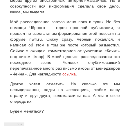
мерах других иностранных интернет-магазинов. Но в
совокупности вся информация сделала свое дело,
какое, мы выдели.
Моё расследование завело меня пока в тупик. Не без
помощи Чёрного — героя прошлой публикации, я
прошел по всем этапам формирования этой новости на
форуме nwfr.ru. Скажу сразу, Чёрный покаялся, и
написал об этом в том же посте который разместил.
Сейчас я ожидаю комментариев от участника «Кочки»
под ником |troop|. В моей цепочке расследоввания это
последнее звено. Человек опубликовавший
перепечатанное много раз письмо якобы от менеджеров
«Чейна». Для наглядности
ссылка
.
Другое хотел отметить. На сколько же мы
невыдержанны, падки на «сенсации», любим нашу
страну и друг-друга, веломагазины нас. А мы в свою
очередь их.
Будем меняться?