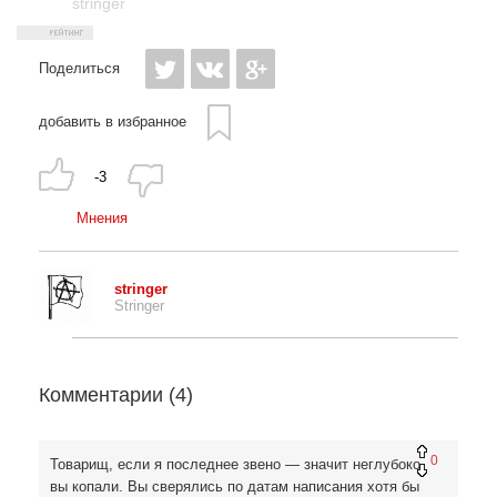
stringer
Поделиться
добавить в избранное
-3
Мнения
stringer
Stringer
Комментарии (
4
)
0
Товарищ, если я последнее звено — значит неглубоко
вы копали. Вы сверялись по датам написания хотя бы