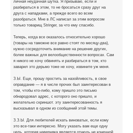
личная неудачная шутка. Я призываю, если и
разбираться в этом, то не бросаться сразу друг на
друга с нападками, а прежде всего во всем
разобраться. Мне в ЛС написал за этим вопросом
только товарищ Stringer, за что ему спасибо.
Теперь, когда все оказалось относительно хорошо
(товары на таможне все равно стоят по месяцу-два),
нужно сосредоточить внимание на решение других,
более важных для велообщественности вопросах. Сам
я никого не хочу обвинять и разбираться в том, кто
заварил это дерьмо тоже не хочу, извините уж меня.
З.Ы. Еще, прошу простить за назойливость, в свое
оправдание — я в числе прочих был заинтересован в
том, чтобы кто-либо, кому пришло это письмо
обнародовал адрес, с которого оно пришло, и
желательно скриншот. эту заинтересованность я
высказывал в одном из сообщений этой темы.
З.З.Ы. Для любителей искать виноватых, если кому
это все-таки интересно. Могу указать вам еще одну
цель, которая наверняка является отнюдь не конечной,