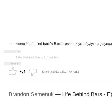
4 эпизоод life behind bars'а.В этот раз они уже будут на даунх
Life Behind Bars
,
Episode 4
+34
13 июня 2012, 13:11
4252
Brandon Semenuk
—
Life Behind Bars - E