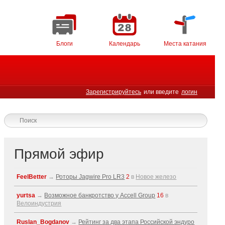
Блоги
Календарь
Места катания
Зарегистрируйтесь
или введите
логин
Прямой эфир
FeelBetter
→
Роторы Jagwire Pro LR3
2
в
Новое железо
yurtsa
→
Возможное банкротство у Accell Group
16
в
Велоиндустрия
Ruslan_Bogdanov
→
Рейтинг за два этапа Российской эндуро