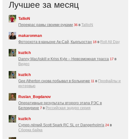
Лучшее за месяц
TallioN
Перекрас рамы своими руками
в
TallioN
36
makaronman
Фотоохота в каньоне Ак-Cай, Кыргызстан
в
Roll All Day
18
kuzlich
Danny MacAskill и Kriss Kyle – Невозможная трасса
в
17
Видео
kuzlich
Gee Atherton снова побывал в больничке
в
Профайлы и
11
интервью
Ruslan_Bogdanov
Оперативные результаты второго этапа РЭС в
Белокурихе
в
Российская эндуро серия
7
kuzlich
Супер-лёгкий Scott Spark RC SL от Dangerholm'a
в
24
Сборка байка