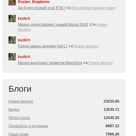
Ruslan_Bogdanov
Да будет второй этап РЭС!
в
Российская эндуро серия
3
kuzlich
Maxxis представляют новый Minion DHX
в
Новое
12
железо
kuzlich
Представлен эндурик Yeti LT
в
Новое железо
3
kuzlich
Maxxis выпускает герметик MaxxSeal
в
Новое железо
4
Блоги
Новое железо
23035.66
Видео
13630.71
World events
12540.25
Профайлы и интервью
8887.12
Наши гонки
7066.26