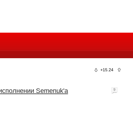
+15.24
исполнении Semenuk'a
9