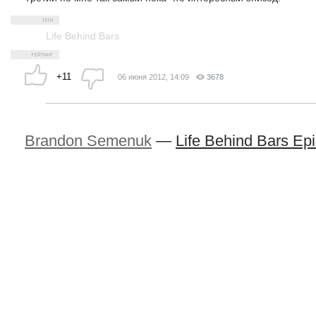
Life Behind Bars
+11
06 июня 2012, 14:09
3678
Brandon Semenuk
—
Life Behind Bars Ep