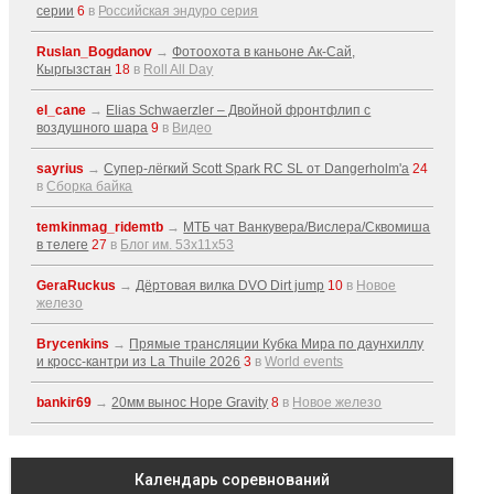
серии
6
в
Российская эндуро серия
Ruslan_Bogdanov
→
Фотоохота в каньоне Ак-Cай,
Кыргызстан
18
в
Roll All Day
el_cane
→
Elias Schwaerzler – Двойной фронтфлип с
воздушного шара
9
в
Видео
sayrius
→
Супер-лёгкий Scott Spark RC SL от Dangerholm'a
24
в
Сборка байка
temkinmag_ridemtb
→
МТБ чат Ванкувера/Вислера/Сквомиша
в телеге
27
в
Блог им. 53x11x53
GeraRuckus
→
Дёртовая вилка DVO Dirt jump
10
в
Новое
железо
Brycenkins
→
Прямые трансляции Кубка Мира по даунхиллу
и кросс-кантри из La Thuile 2026
3
в
World events
bankir69
→
20мм вынос Hope Gravity
8
в
Новое железо