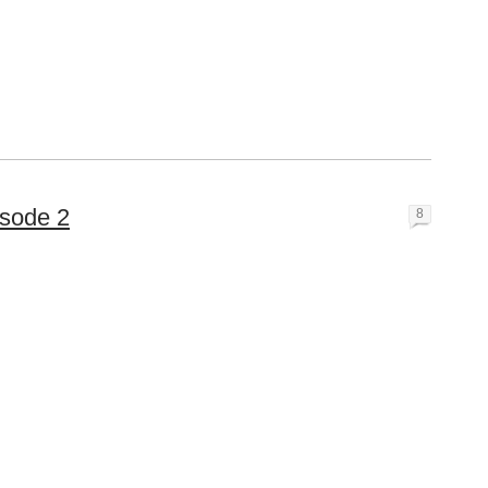
isode 2
8