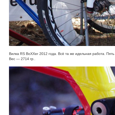
Вилка RS BoXXer 2012 года. Всё та же идельная работа. Пять
Вес — 2714 гр..