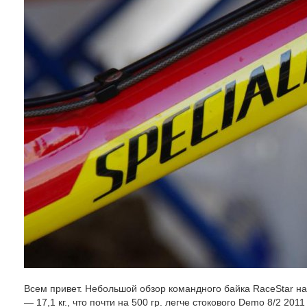
Всем привет. Небольшой обзор командного байка RaceStar на
— 17,1 кг., что почти на 500 гр. легче стокового Demo 8/2 2