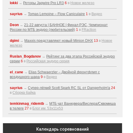
lokki
→
Роторы Jagwire Pro LR3
6
в
Новое железо
sayrius
→
Tomas Lemoine – Flow Caniculaire
1
в
Видео
Deon
→
21-22 августа | БАННОЕ | Финал РЭС, Чемпионат
России по МТБ эндуро (любительский)
1
в
FRaction
dgimi
→
Maxxis представляют новый Minion DHX
13
в
Новое
железо
Ruslan_Bogdanov
→
Рейтинг за два этапа Российской эндуро
серии
6
в
Российская эндуро серия
el_cane
→
Elias Schwaerzler – Двойной фронтфлип с
воздушного шара
9
в
Видео
sayrius
→
Супер-лёгкий Scott Spark RC SL от Dangerholm'a
24
в
Сборка байка
temkinmag_ridemtb
→
МТБ чат Ванкувера/Вислера/Сквомиша
в телеге
27
в
Блог им. 53x11x53