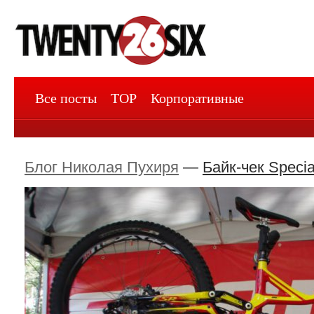
Все посты
TOP
Корпоративные
Блог Николая Пухиря
—
Байк-чек Speci