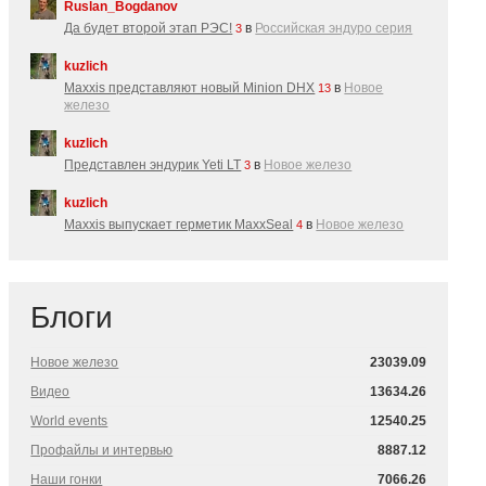
Ruslan_Bogdanov
Да будет второй этап РЭС!
в
Российская эндуро серия
3
kuzlich
Maxxis представляют новый Minion DHX
в
Новое
13
железо
kuzlich
Представлен эндурик Yeti LT
в
Новое железо
3
kuzlich
Maxxis выпускает герметик MaxxSeal
в
Новое железо
4
Блоги
Новое железо
23039.09
Видео
13634.26
World events
12540.25
Профайлы и интервью
8887.12
Наши гонки
7066.26