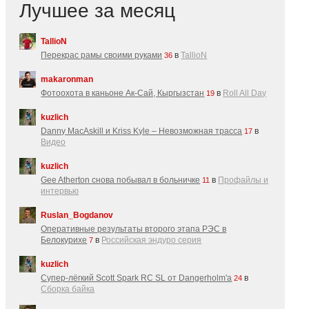
Лучшее за месяц
TallioN
Перекрас рамы своими руками
в
TallioN
36
makaronman
Фотоохота в каньоне Ак-Cай, Кыргызстан
в
Roll All Day
19
kuzlich
Danny MacAskill и Kriss Kyle – Невозможная трасса
в
17
Видео
kuzlich
Gee Atherton снова побывал в больничке
в
Профайлы и
11
интервью
Ruslan_Bogdanov
Оперативные результаты второго этапа РЭС в
Белокурихе
в
Российская эндуро серия
7
kuzlich
Супер-лёгкий Scott Spark RC SL от Dangerholm'a
в
24
Сборка байка