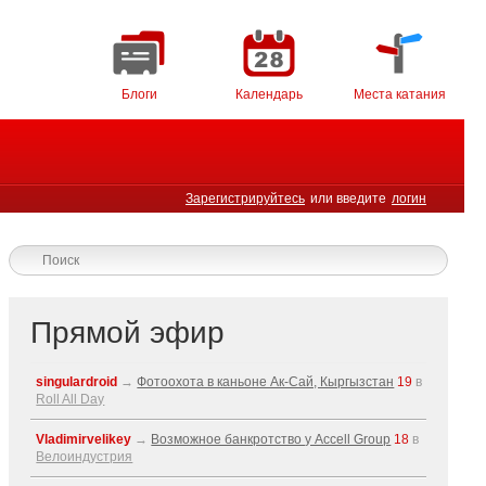
Блоги
Календарь
Места катания
Зарегистрируйтесь
или введите
логин
Прямой эфир
singulardroid
→
Фотоохота в каньоне Ак-Cай, Кыргызстан
19
в
Roll All Day
Vladimirvelikey
→
Возможное банкротство у Accell Group
18
в
Велоиндустрия