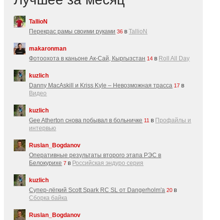
TallioN
Перекрас рамы своими руками
в
TallioN
36
makaronman
Фотоохота в каньоне Ак-Cай, Кыргызстан
в
Roll All Day
14
kuzlich
Danny MacAskill и Kriss Kyle – Невозможная трасса
в
17
Видео
kuzlich
Gee Atherton снова побывал в больничке
в
Профайлы и
11
интервью
Ruslan_Bogdanov
Оперативные результаты второго этапа РЭС в
Белокурихе
в
Российская эндуро серия
7
kuzlich
Супер-лёгкий Scott Spark RC SL от Dangerholm'a
в
20
Сборка байка
Ruslan_Bogdanov