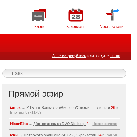
Блоги
Календарь
Места катания
Зарегистрируйтесь
или введите
логин
Прямой эфир
james
→
МТБ чат Ванкувера/Вислера/Сквомиша в телеге
26
в
Блог им. 53x11x53
NixonElite
→
Дёртовая вилка DVO Dirt jump
8
в
Новое железо
lokki
→
Фотоохота в каньоне Ак-Cай, Кыргызстан
14
в
Roll All