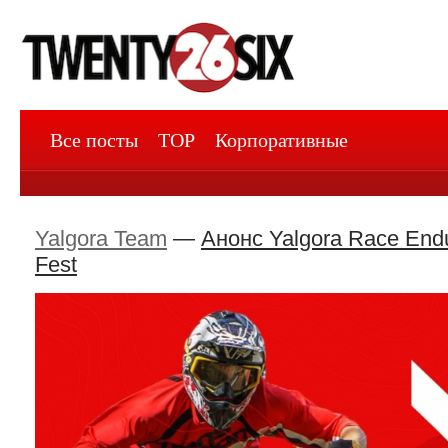
Все посты
TOP
Корпоративные
Yalgora Team
—
Анонс Yalgora Race Endu
Fest