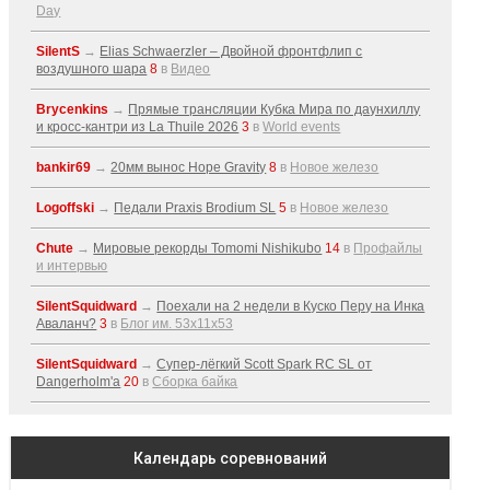
Day
SilentS
→
Elias Schwaerzler – Двойной фронтфлип с
воздушного шара
8
в
Видео
Brycenkins
→
Прямые трансляции Кубка Мира по даунхиллу
и кросс-кантри из La Thuile 2026
3
в
World events
bankir69
→
20мм вынос Hope Gravity
8
в
Новое железо
Logoffski
→
Педали Praxis Brodium SL
5
в
Новое железо
Chute
→
Мировые рекорды Tomomi Nishikubo
14
в
Профайлы
и интервью
SilentSquidward
→
Поехали на 2 недели в Куско Перу на Инка
Аваланч?
3
в
Блог им. 53x11x53
SilentSquidward
→
Супер-лёгкий Scott Spark RC SL от
Dangerholm'a
20
в
Сборка байка