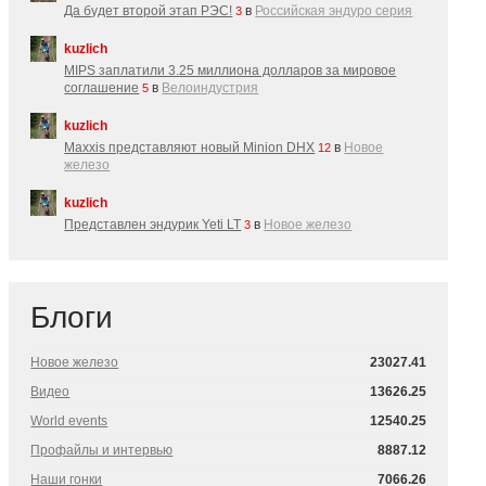
Да будет второй этап РЭС!
в
Российская эндуро серия
3
kuzlich
MIPS заплатили 3.25 миллиона долларов за мировое
соглашение
в
Велоиндустрия
5
kuzlich
Maxxis представляют новый Minion DHX
в
Новое
12
железо
kuzlich
Представлен эндурик Yeti LT
в
Новое железо
3
Блоги
Новое железо
23027.41
Видео
13626.25
World events
12540.25
Профайлы и интервью
8887.12
Наши гонки
7066.26