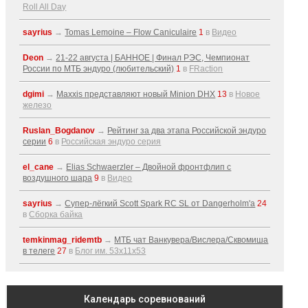
Roll All Day
sayrius
→
Tomas Lemoine – Flow Caniculaire
1
в
Видео
Deon
→
21-22 августа | БАННОЕ | Финал РЭС, Чемпионат
России по МТБ эндуро (любительский)
1
в
FRaction
dgimi
→
Maxxis представляют новый Minion DHX
13
в
Новое
железо
Ruslan_Bogdanov
→
Рейтинг за два этапа Российской эндуро
серии
6
в
Российская эндуро серия
el_cane
→
Elias Schwaerzler – Двойной фронтфлип с
воздушного шара
9
в
Видео
sayrius
→
Супер-лёгкий Scott Spark RC SL от Dangerholm'a
24
в
Сборка байка
temkinmag_ridemtb
→
МТБ чат Ванкувера/Вислера/Сквомиша
в телеге
27
в
Блог им. 53x11x53