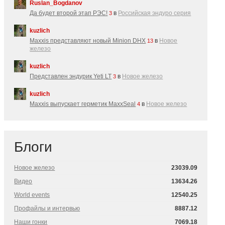
Ruslan_Bogdanov
Да будет второй этап РЭС!
в
Российская эндуро серия
3
kuzlich
Maxxis представляют новый Minion DHX
в
Новое
13
железо
kuzlich
Представлен эндурик Yeti LT
в
Новое железо
3
kuzlich
Maxxis выпускает герметик MaxxSeal
в
Новое железо
4
Блоги
Новое железо
23039.09
Видео
13634.26
World events
12540.25
Профайлы и интервью
8887.12
Наши гонки
7069.18