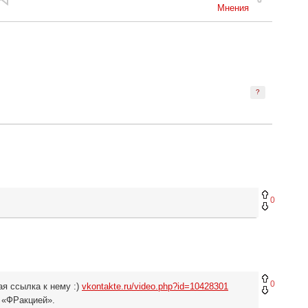
Мнения
?
0
0
ая ссылка к нему :)
vkontakte.ru/video.php?id=10428301
й «ФРакцией».