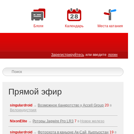
Блоги
Календарь
Места катания
Зарегистрируйтесь
или введите
логин
Прямой эфир
singulardroid
→
Возможное банкротство у Accell Group
20
в
Велоиндустрия
NixonElite
→
Роторы Jagwire Pro LR3
7
в
Новое железо
singulardroid
→
Фотоохота в каньоне Ак-Cай, Кыргызстан
19
в