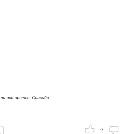
али авторство.
Спасибо.
0