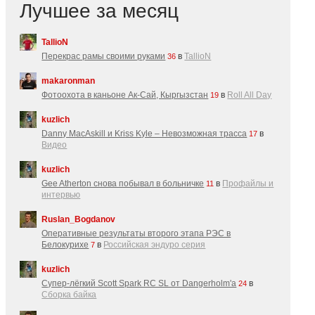
Лучшее за месяц
TallioN
Перекрас рамы своими руками
в
TallioN
36
makaronman
Фотоохота в каньоне Ак-Cай, Кыргызстан
в
Roll All Day
19
kuzlich
Danny MacAskill и Kriss Kyle – Невозможная трасса
в
17
Видео
kuzlich
Gee Atherton снова побывал в больничке
в
Профайлы и
11
интервью
Ruslan_Bogdanov
Оперативные результаты второго этапа РЭС в
Белокурихе
в
Российская эндуро серия
7
kuzlich
Супер-лёгкий Scott Spark RC SL от Dangerholm'a
в
24
Сборка байка