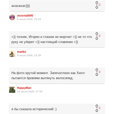
0
ахахахах))))
victoria5000
9 июля 2009, 22:23
0
=)) точняк, Игорян и глазом не моргнет =)) не то что
руку не уберет =)) настоящий славянин =))
mariko
9 июля 2009, 23:39
0
На фото крутой момент. Запечатлено как Хилл
пытается бровями вытянуть велосипед.
HappyMan
10 июля 2009, 07:55
0
я бы сказала исторический :)