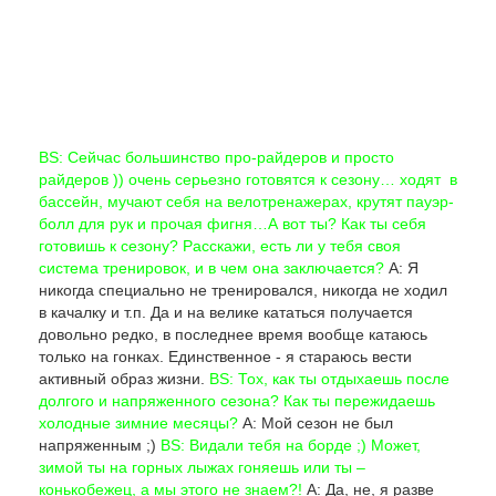
BS: Сейчас большинство про-райдеров и просто
райдеров )) очень серьезно готовятся к сезону… ходят в
бассейн, мучают себя на велотренажерах, крутят пауэр-
болл для рук и прочая фигня…А вот ты? Как ты себя
готовишь к сезону? Расскажи, есть ли у тебя своя
система тренировок, и в чем она заключается?
А: Я
никогда специально не тренировался, никогда не ходил
в качалку и т.п. Да и на велике кататься получается
довольно редко, в последнее время вообще катаюсь
только на гонках. Единственное - я стараюсь вести
активный образ жизни.
BS: Тох, как ты отдыхаешь после
долгого и напряженного сезона? Как ты пережидаешь
холодные зимние месяцы?
А: Мой сезон не был
напряженным ;)
BS: Видали тебя на борде ;) Может,
зимой ты на горных лыжах гоняешь или ты –
конькобежец, а мы этого не знаем?!
А: Да, не, я разве