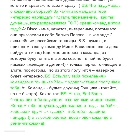
кого-то и «рвать», то всех и сразу =)
BS: Что ты думаешь
о командной борьбе? За какими командами тебе
интересно наблюдать? Кстати, твое мнение… как ты
думаешь, кто распределятся ТОП3 среди команд в этом
году?
А: Disco - мне, кажется, интересным, потому что
они пригласили к себе Валька Попова + в команде 2
сильнейшие российские гонщицы. B.S.- думаю, с
приходом в вашу команду Миши Василенко, ваши дела
пойдут отлично) Еще мне интересна команда, за
которую буду гонять я в этом сезоне - в ней не будет
никаких «женщин и детей»)) - только парни, гоняющие в
элите, посмотрим, что из этого получится – наверное,
будет интересно.
BS: Есть ли у тебя пожелания к
командам и гонщикам? Мы с удовольствием послушаем
тебя.
А: Команды - будьте дружны) Гонщики - гоняйте,
но не быстро). Как то так.
BS: Антон, Bad Santa
благодарит тебя за участие в серии «мини-интервью».
Желаем тебе получать удовольствие от езды на байке,
хороших и дружных тусовок, чтоб тебе подарили
панцирь;)) и высокой оценке твоей новой команде в
рейтинге команд!