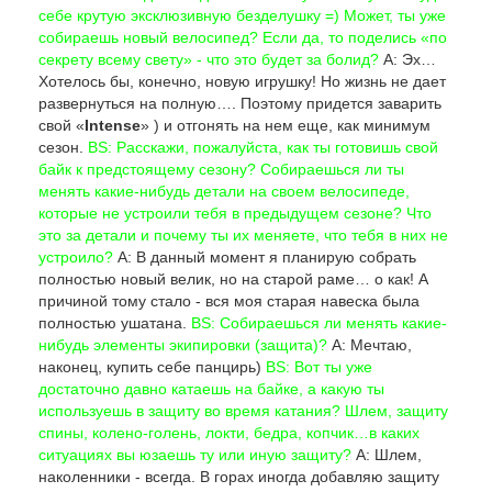
себе крутую эксклюзивную безделушку =) Может, ты уже
собираешь новый велосипед? Если да, то поделись «по
секрету всему свету» - что это будет за болид?
А: Эх…
Хотелось бы, конечно, новую игрушку! Но жизнь не дает
развернуться на полную…. Поэтому придется заварить
свой «
Intense
» ) и отгонять на нем еще, как минимум
сезон.
BS: Расскажи, пожалуйста, как ты готовишь свой
байк к предстоящему сезону? Собираешься ли ты
менять какие-нибудь детали на своем велосипеде,
которые не устроили тебя в предыдущем сезоне? Что
это за детали и почему ты их меняете, что тебя в них не
устроило?
А: В данный момент я планирую собрать
полностью новый велик, но на старой раме… о как! А
причиной тому стало - вся моя старая навеска была
полностью ушатана.
BS: Собираешься ли менять какие-
нибудь элементы экипировки (защита)?
А: Мечтаю,
наконец, купить себе панцирь)
BS: Вот ты уже
достаточно давно катаешь на байке, а какую ты
используешь в защиту во время катания? Шлем, защиту
спины, колено-голень, локти, бедра, копчик…в каких
ситуациях вы юзаешь ту или иную защиту?
А: Шлем,
наколенники - всегда. В горах иногда добавляю защиту