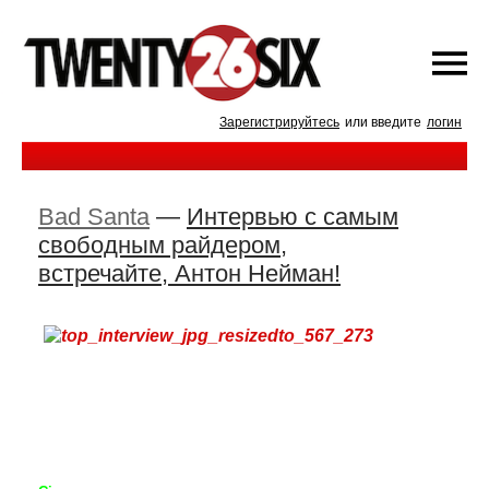
Зарегистрируйтесь
или введите
логин
Bad Santa
—
Интервью с самым
свободным райдером,
встречайте, Антон Нейман!
Ч
ита
ем и
узнаем, о
чем
думает
самый
свободный
в творческом полетееееее.....еееееееееееееээээээээээээ