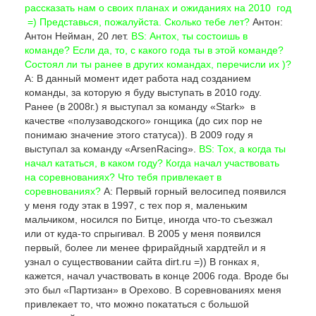
рассказать нам о своих планах и ожиданиях на 2010 год
=) Представься, пожалуйста. Сколько тебе лет?
Антон:
Антон Нейман, 20 лет.
BS: Антох, ты состоишь в
команде? Если да, то, с какого года ты в этой команде?
Состоял ли ты ранее в других командах, перечисли их )?
А: В данный момент идет работа над созданием
команды, за которую я буду выступать в 2010 году.
Ранее (в 2008г.) я выступал за команду «Stark» в
качестве «полузаводского» гонщика (до сих пор не
понимаю значение этого статуса)). В 2009 году я
выступал за команду «ArsenRacing».
BS: Тох, а когда ты
начал кататься, в каком году? Когда начал участвовать
на соревнованиях? Что тебя привлекает в
соревнованиях?
А: Первый горный велосипед появился
у меня году этак в 1997, с тех пор я, маленьким
мальчиком, носился по Битце, иногда что-то съезжал
или от куда-то спрыгивал. В 2005 у меня появился
первый, более ли менее фрирайдный хардтейл и я
узнал о существовании сайта dirt.ru =)) В гонках я,
кажется, начал участвовать в конце 2006 года. Вроде бы
это был «Партизан» в Орехово. В соревнованиях меня
привлекает то, что можно покататься с большой