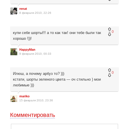
renat
8 февраля 2010, 22:26
0
купи себе шорты!!! а то как так! они тебе были так
хорошо !))!
HappyMan
9 февраля 2010, 00:33
0
Илюш, а почему арбуз то? )))
кстати, шорты зеленого цвета — оч стильно ) мои
любимые )))
mariko
15 февраля 2010, 23:36
Комментировать