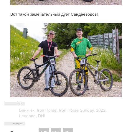
Вот такой замечательный дуэт Сандееводов!
Байкчек
,
Iron Horse
,
Iron Horse Sunday
,
2022
,
Leogang
,
DHi