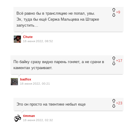
+9
Всё равно бы в трансляцию не попал, увы.
Эх, туда бы ещё Сержа Мальцева на Штарке
запустить…
Chute
16 июня 2022, 08:52
+17
По байку сразу видно парень гоняет, а не срачи в
каментах устраивает.
badfox
16 июня 2022, 00:21
+23
Это он просто на твентике небыл еще
timman
16 июня 2022, 02:32