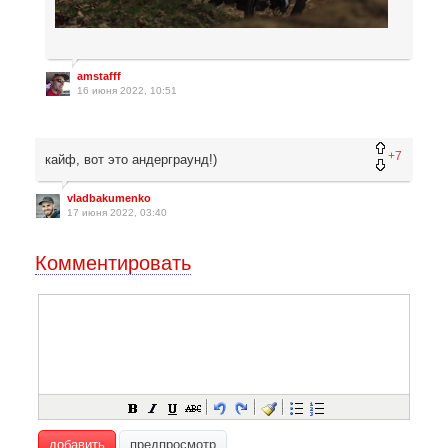
amstafff
16 июня 2022, 10:51
+7
кайф, вот это андерграунд!)
vladbakumenko
17 июня 2022, 03:40
Комментировать
добавить
предпросмотр