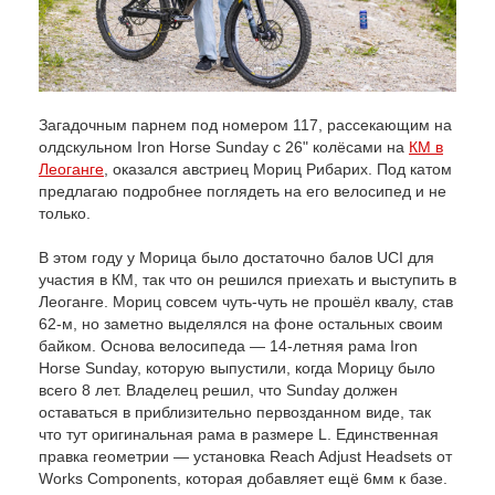
Загадочным парнем под номером 117, рассекающим на
олдскульном Iron Horse Sunday с 26" колёсами на
КМ в
Леоганге
, оказался австриец Мориц Рибарих. Под катом
предлагаю подробнее поглядеть на его велосипед и не
только.
В этом году у Морица было достаточно балов UCI для
участия в КМ, так что он решился приехать и выступить в
Леоганге. Мориц совсем чуть-чуть не прошёл квалу, став
62-м, но заметно выделялся на фоне остальных своим
байком. Основа велосипеда — 14-летняя рама Iron
Horse Sunday, которую выпустили, когда Морицу было
всего 8 лет. Владелец решил, что Sunday должен
оставаться в приблизительно первозданном виде, так
что тут оригинальная рама в размере L. Единственная
правка геометрии — установка Reach Adjust Headsets от
Works Components, которая добавляет ещё 6мм к базе.