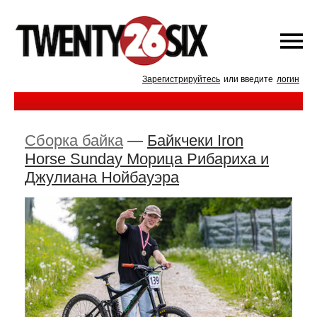
Зарегистрируйтесь
или введите
логин
Сборка байка
—
Байкчеки Iron
Horse Sunday Морица Рибариха и
Джулиана Нойбауэра