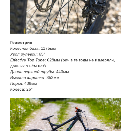
Геометрия
Колёсная база
: 1175мм
Угол рулевой
: 65°
Effective Top Tube
: 628мм (рич в те годы не измеряли,
данных о нём нет)
Длина верхней трубы
: 443мм
Высота каретки
: 353мм
Перья
: 438мм
Колёса
: 26"