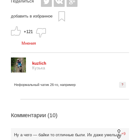
Поделиться
добавить в избранное
+121
Мнения
kuzlich
Кузька
Неформальный чатик 26-го, например
?
Комментарии (
10
)
+9
Ну а чего — байки то отличные были. Их даже умельцы