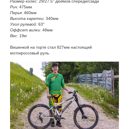
Размер колес
: 29/27.5" дюймов спереди/сзади
Рич
: 475мм
Перья
: 460мм
Высота каретки
: 340мм
Угол рулевой
: 63°
Оффсет вилки
: 48мм
Вес
: 19кг
Вишенкой на торте стал 827мм настоящий
мотокроссовый руль.