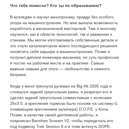
Что тебе помогло? Кто ты по образованию?
В колледже я изучал мехатронику, правда без особого
упора на машиностроение. Но мне выпала возможность
поработать в механической мастерской. Там я многому
научился, как в области технологий, так и уважению к
станкам. Мы могли изготавливать собственные детали и
это стало катализатором моего последующего решения
посвятить себя карьере в машиностроении. Позже я
получил диплом инженера-механика, но суть профессии
я постиг на рабочем месте и на практике. Самые
важные навыки для этого — любопытство и немного
безумия.
Когда у меня треснула рулевая на Big Hit 2005 года и
сломался задний треугольник рамы, я разрезал его и
сделал задний треугольник совместимым с колесами
26x3.0, а крепление тормоза было похоже на систему (с
плавающим креплением калипера) D.O.P.E. у Kona.
Позже, в качестве своей дипломной работы, я
покромсал Banshee Scream V2, чтобы переделать его
под подвеску Trek Session 8 и и тоже воткнуть DOPE.