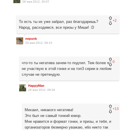
28 мая 2012, 20:07
+2
То есть ты их уже забрал, раз благодаришь?
Народ, расходимся, все призы у Миши! :D
nepunk
29 мая 2012, 09:15
0
что-то ты негатива зачем-то подлил. Тем более я
не участвую в этой гонке и на топ3 серии в любом
случае не претендую.
HappyMan
29 мая 2012, 09:34
+13
Михаил, никакого негатива!
Это был не самый тонкий юмор.
Мне нравится и формат гонки, и призы, и тебя, и
организаторов безмерно уважаю, ибо никто так