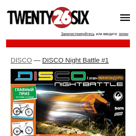
Зарегистрируйтесь
или введите
логин
DISCO
—
DISCO Night Battle #1