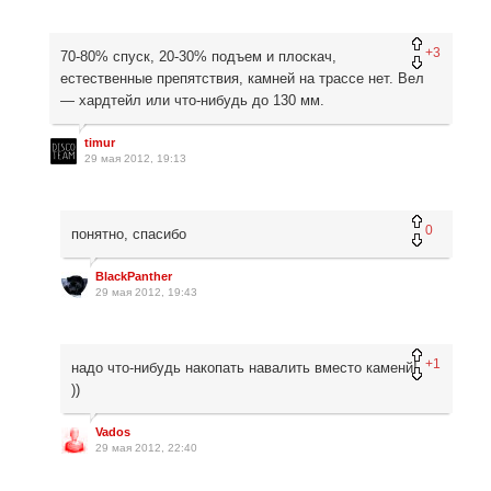
+3
70-80% спуск, 20-30% подъем и плоскач,
естественные препятствия, камней на трассе нет. Вел
— хардтейл или что-нибудь до 130 мм.
timur
29 мая 2012, 19:13
0
понятно, спасибо
BlackPanther
29 мая 2012, 19:43
+1
надо что-нибудь накопать навалить вместо каменй!
))
Vados
29 мая 2012, 22:40