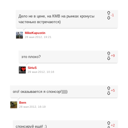
-1
Дело не в цене, на КМВ на рынках кронусы
частенько встречаются)
MikeKapustin
28 мая 2012, 19:21
+9
это плохо?
SiriuS
29 мая 2012, 10:16
+5
ого! оказывается я спонсор!)))))
Bern
28 мая 2012, 16:19
+2
спонсируй ещё! :)