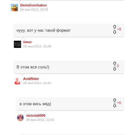
DenisGorchakov
28 мая 2012, 20:53
+9
нууу, вот у нас такой формат
timur
28 мая 2012, 21:09
0
В этом вся соль!)
AcidRider
28 мая 2012, 22:22
+6
в этом весь мёд)
victoria5000
29 мая 2012, 11:03