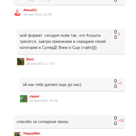
AlexeiGr
28 мая 2012, 16:58
0
мой формат: сегодня пьём так, что Алушта
трясётся, завтра приезжаем в середине своей
категории в СуперД! Вино и Сыр стайл))))
Bern
28 мая 2012, 17:07
+7
ой как тебе далеко еще до нас)
cipper
28 мая 2012, 22:59
+10
спасибо за солидные призы
HappyMan