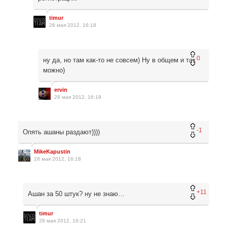
timur
28 мая 2012, 16:18
0
ну да, но там как-то не совсем) Ну в общем и так
можно)
ervin
28 мая 2012, 16:19
-1
Опять ашаны раздают))))
MikeKapustin
28 мая 2012, 16:18
+11
Ашан за 50 штук? ну не знаю…
timur
28 мая 2012, 16:21