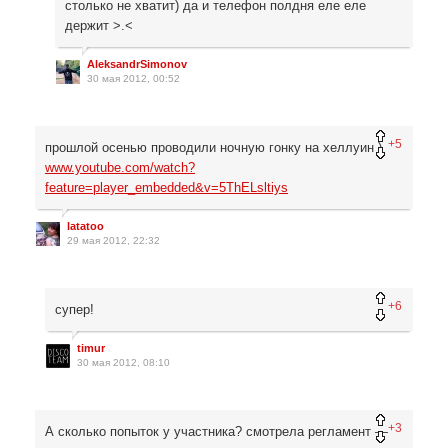
столько не хватит) да и телефон полдня еле еле
держит >.<
AleksandrSimonov
30 мая 2012, 00:52
+5
прошлой осенью проводили ночную гонку на хеллуин )
www.youtube.com/watch?
feature=player_embedded&v=5ThELsltiys
latatoo
29 мая 2012, 22:32
+6
супер!
timur
30 мая 2012, 08:10
+3
А сколько попыток у участника? смотрела регламент —