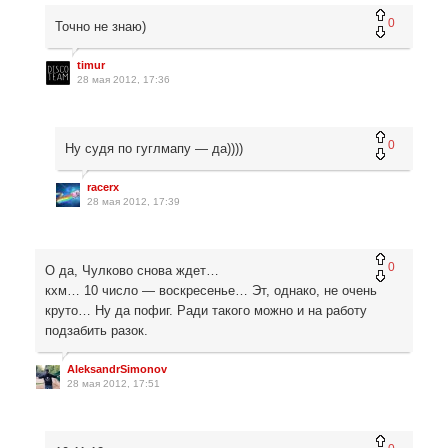
0
Точно не знаю)
timur
28 мая 2012, 17:36
0
Ну судя по гуглмапу — да))))
racerx
28 мая 2012, 17:39
0
О да, Чулково снова ждет…
кхм… 10 число — воскресенье… Эт, однако, не очень
круто… Ну да пофиг. Ради такого можно и на работу
подзабить разок.
AleksandrSimonov
28 мая 2012, 17:51