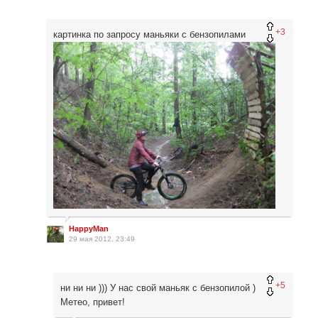
+3
картинка по запросу маньяки с бензопилами
HappyMan
29 мая 2012, 23:49
+5
ни ни ни ))) У нас свой маньяк с бензопилой )
Метео, привет!