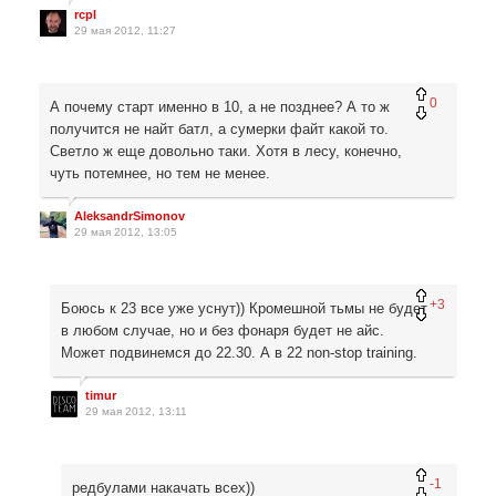
rcpl
29 мая 2012, 11:27
0
А почему старт именно в 10, а не позднее? А то ж
получится не найт батл, а сумерки файт какой то.
Светло ж еще довольно таки. Хотя в лесу, конечно,
чуть потемнее, но тем не менее.
AleksandrSimonov
29 мая 2012, 13:05
+3
Боюсь к 23 все уже уснут)) Кромешной тьмы не будет
в любом случае, но и без фонаря будет не айс.
Может подвинемся до 22.30. А в 22 non-stop training.
timur
29 мая 2012, 13:11
-1
редбулами накачать всех))