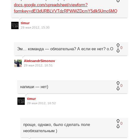
docs.google.com/spreadsheet/viewform?
formkey=dEl3dURBLVVTdzRPWWZDcmY5dlk5Umc6MQ
timur
29 мая 2012, 15:30
0
Эм… команда — обязательна? А если ее нет? о.О
AleksandrSimonov
29 мая 2012, 16:51
0
напиши — нет)
timur
29 мая 2012, 16:52
0
проще, однако, было сделать поле
необязательным )