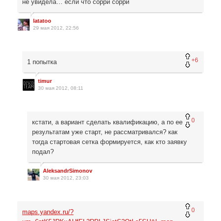
не увидела… если что сорри сорри
latatoo
29 мая 2012, 22:56
+6
1 попытка
timur
30 мая 2012, 08:11
0
кстати, а вариант сделать квалификацию, а по ее
результатам уже старт, не рассматривался? как
тогда стартовая сетка формируется, как кто заявку
подал?
AleksandrSimonov
30 мая 2012, 23:03
0
maps.yandex.ru/?