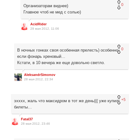
0
Организаторам виднее)
Главное чтоб не мед с солью)
AcidRider
29 мая 2012, 11:06
0
В ночных гонках своя особенная прелесть) особенно,
если фонарь хреновый…
Кстати, в 10 вечера же еще довольно светло.
AleksandrSimonov
28 мая 2012, 22:34
+5
эхххх, жаль что максидром в тот же день((( уже купил
билеты…
Fatal37
28 мая 2012, 23:46