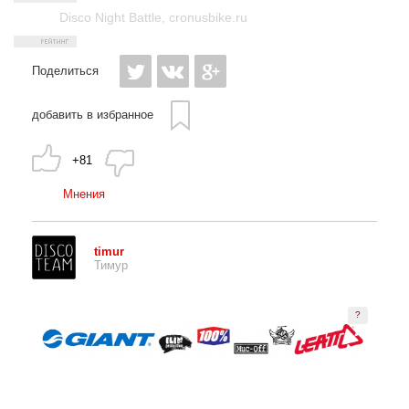
Disco Night Battle
,
cronusbike.ru
Поделиться
добавить в избранное
+81
Мнения
timur
Тимур
?