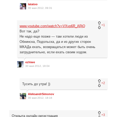
latatoo
30 мая 2012, 09:31
+1
www.youtube.com/watch?v=VXvp6R_ARjQ
Вот так, да?
Не надо еще позже — там хотели люди из
Обнинска, Подольска, да и из других сторон
МКАДа ехать, возвращаться может быть очень
затруднительно, если ехать своим ходом.
ezhiwe
30 мая 2012, 18:04
+2
Тусить до утра! ))
AleksandrSimonov
30 мая 2012, 18:16
+3
Открыта онлайн регистрация