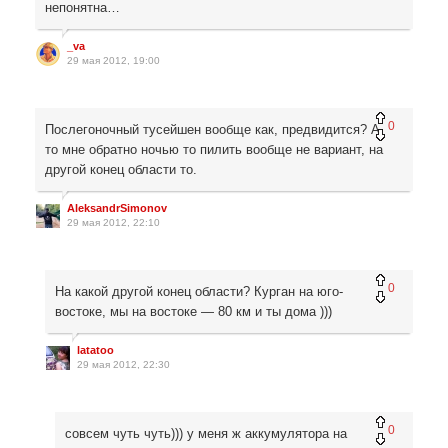
непонятна…
_va
29 мая 2012, 19:00
0
Послегоночный тусейшен вообще как, предвидится? А
то мне обратно ночью то пилить вообще не вариант, на
другой конец области то.
AleksandrSimonov
29 мая 2012, 22:10
0
На какой другой конец области? Курган на юго-
востоке, мы на востоке — 80 км и ты дома )))
latatoo
29 мая 2012, 22:30
0
совсем чуть чуть))) у меня ж аккумулятора на