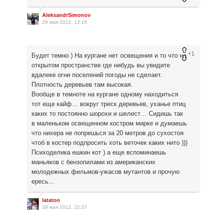
AleksandrSimonov
29 мая 2012, 13:16
+1
Будет темно ) На кургане нет освещения и то что на
открытом пространстве где нибудь вы увидите
вдалеке огни поселений погоды не сделает.
Плотность деревьев там высокая.
Вообще в темноте на кургане одному находиться
тот еще кайф… вокруг треск деревьев, уханье птиц
каких то постоянно шорохи и шелест… Сидишь так
в маленьком освещенном костром мирке и думаешь
что нихера не попрешься за 20 метров до сухостоя
чтоб в костер подпросить хоть веточек каких нито )))
Психоделика ешкин кот ) а еще вспоминаешь
маньяков с бензопилами из американских
молодежных фильмов-ужасов мутантов и прочую
ересь…
latatoo
29 мая 2012, 22:27