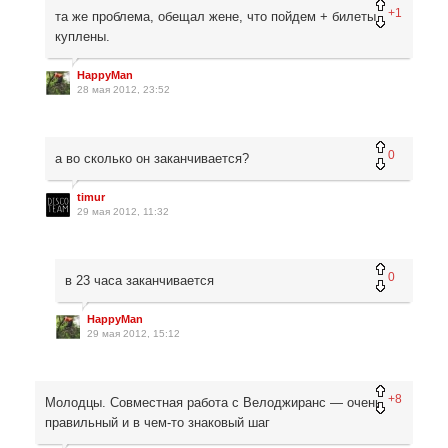
+1
та же проблема, обещал жене, что пойдем + билеты
куплены.
HappyMan
28 мая 2012, 23:52
0
а во сколько он заканчивается?
timur
29 мая 2012, 11:32
0
в 23 часа заканчивается
HappyMan
29 мая 2012, 15:12
+8
Молодцы. Совместная работа с Велоджиранс — очень
правильный и в чем-то знаковый шаг