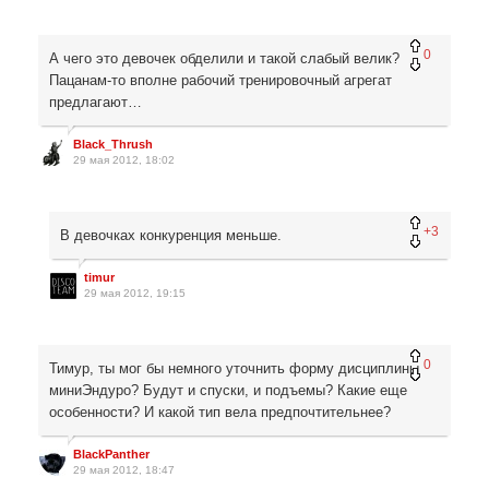
0
А чего это девочек обделили и такой слабый велик?
Пацанам-то вполне рабочий тренировочный агрегат
предлагают…
Black_Thrush
29 мая 2012, 18:02
+3
В девочках конкуренция меньше.
timur
29 мая 2012, 19:15
0
Тимур, ты мог бы немного уточнить форму дисциплины
миниЭндуро? Будут и спуски, и подъемы? Какие еще
особенности? И какой тип вела предпочтительнее?
BlackPanther
29 мая 2012, 18:47