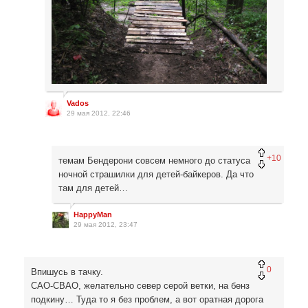
Vados
29 мая 2012, 22:46
+10
темам Бендерони совсем немного до статуса
ночной страшилки для детей-байкеров. Да что
там для детей…
HappyMan
29 мая 2012, 23:47
0
Впишусь в тачку.
САО-СВАО, желательно север серой ветки, на бенз
подкину… Туда то я без проблем, а вот оратная дорога