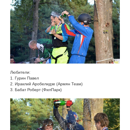
Любители:
1. Гурин Павел
2. Ираклий Аробелидзе (Армян Теам)
3. Бабат Роберт (ФилПарк)