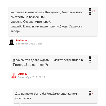
+2
— финал в категории «Женщины», было приятно
смотреть на возросший
уровень Оксаны Антоновой;
спасибо Вань, прям ваще приятно) жду Саранска
теперь.
Alabama
5 сентября 2012, 14:16
0
)) зачем так долго ждать — может встретимся в
Питере 16-го сентября?)
Alex_K
5 сентября 2012, 21:15
0
Да, неплохо было бы Алабаме еще за чемп
отыграться.