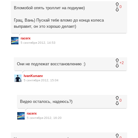
0
Вломобой опять троллит на подиуме)
Грац, Вань) Пускай тебе вломо до конца колеса
выправит, он это хорошо делает)
racerx
5 сентября 2012, 14:53
+2
Они не подлежат восстановлению :)
IvanKunaev
5 сентября 2012, 15:04
0
Видео осталось, надеюсь?)
racerx
5 сентября 2012, 16:20