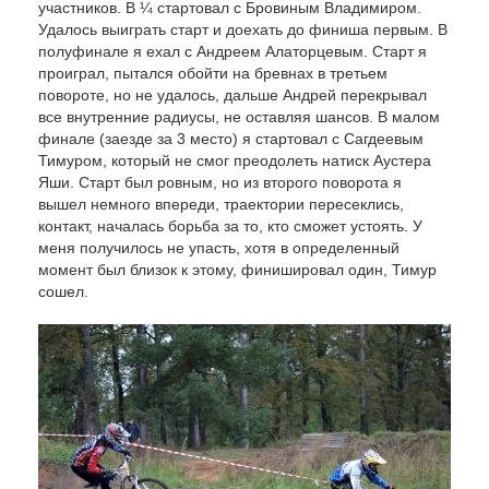
участников. В ¼ стартовал с Бровиным Владимиром.
Удалось выиграть старт и доехать до финиша первым. В
полуфинале я ехал с Андреем Алаторцевым. Старт я
проиграл, пытался обойти на бревнах в третьем
повороте, но не удалось, дальше Андрей перекрывал
все внутренние радиусы, не оставляя шансов. В малом
финале (заезде за 3 место) я стартовал с Сагдеевым
Тимуром, который не смог преодолеть натиск Аустера
Яши. Старт был ровным, но из второго поворота я
вышел немного впереди, траектории пересеклись,
контакт, началась борьба за то, кто сможет устоять. У
меня получилось не упасть, хотя в определенный
момент был близок к этому, финишировал один, Тимур
сошел.