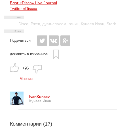
Блог «Disco» Live Journal
Twitter «Disco»
Disco
,
Ржев
,
дуал-слалом
,
гонки
,
Кунаев Иван
,
Stark
Поделиться
добавить в избранное
+95
Мнения
IvanKunaev
Кунаев Иван
Комментарии (
17
)