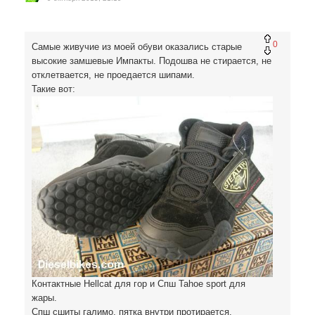
0
Самые живучие из моей обуви оказались старые
высокие замшевые Импакты. Подошва не стирается, не
отклетвается, не проедается шипами.
Такие вот:
Контактные Hellcat для гор и Спш Tahoe sport для
жары.
Спш сшиты галимо, пятка внутри протирается.