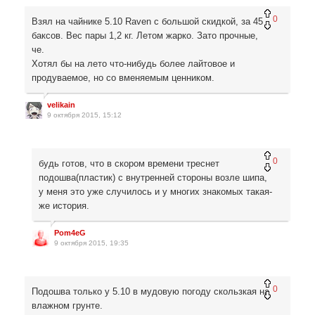
0
Взял на чайнике 5.10 Raven с большой скидкой, за 45
баксов. Вес пары 1,2 кг. Летом жарко. Зато прочные,
че.
Хотял бы на лето что-нибудь более лайтовое и
продуваемое, но со вменяемым ценником.
velikain
9 октября 2015, 15:12
0
будь готов, что в скором времени треснет
подошва(пластик) с внутренней стороны возле шипа,
у меня это уже случилось и у многих знакомых такая-
же история.
Pom4eG
9 октября 2015, 19:35
0
Подошва только у 5.10 в мудовую погоду скользкая на
влажном грунте.