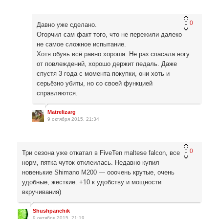
0
Давно уже сделано.
Огорчил сам факт того, что не пережили далеко
не самое сложное испытание.
Хотя обувь всё равно хороша. Не раз спасала ногу
от повлеждений, хорошо держит педаль. Даже
спустя 3 года с момента покупки, они хоть и
серьёзно убиты, но со своей функцией
справляются.
Matrelizarg
9 октября 2015, 21:34
0
Три сезона уже откатал в FiveTen maltese falcon, все
норм, пятка чуток отклеилась. Недавно купил
новенькие Shimano M200 — ооочень крутые, очень
удобные, жесткие. +10 к удобству и мощности
вкручивания)
Shushpanchik
9 октября 2015, 21:19