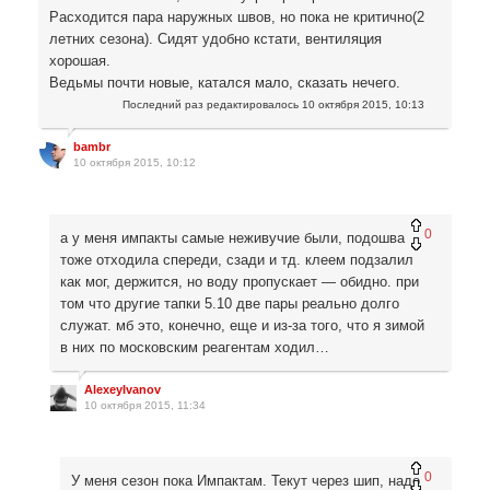
Расходится пара наружных швов, но пока не критично(2
летних сезона). Сидят удобно кстати, вентиляция
хорошая.
Ведьмы почти новые, катался мало, сказать нечего.
Последний раз редактировалось
10 октября 2015, 10:13
bambr
10 октября 2015, 10:12
0
а у меня импакты самые неживучие были, подошва
тоже отходила спереди, сзади и тд. клеем подзалил
как мог, держится, но воду пропускает — обидно. при
том что другие тапки 5.10 две пары реально долго
служат. мб это, конечно, еще и из-за того, что я зимой
в них по московским реагентам ходил…
AlexeyIvanov
10 октября 2015, 11:34
0
У меня сезон пока Импактам. Текут через шип, надо