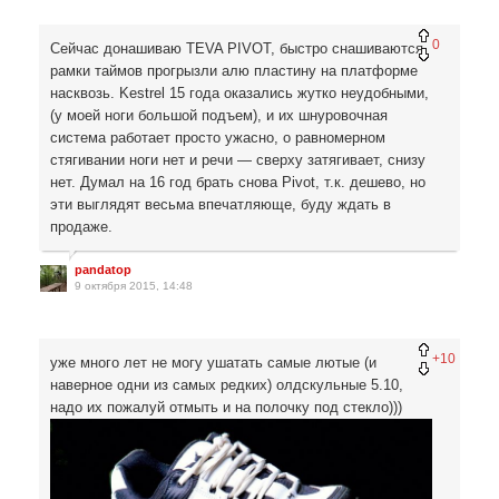
0
Сейчас донашиваю TEVA PIVOT, быстро снашиваются,
рамки таймов прогрызли алю пластину на платформе
насквозь. Kestrel 15 года оказались жутко неудобными,
(у моей ноги большой подъем), и их шнуровочная
система работает просто ужасно, о равномерном
стягивании ноги нет и речи — сверху затягивает, снизу
нет. Думал на 16 год брать снова Pivot, т.к. дешево, но
эти выглядят весьма впечатляюще, буду ждать в
продаже.
pandatop
9 октября 2015, 14:48
+10
уже много лет не могу ушатать самые лютые (и
наверное одни из самых редких) олдскульные 5.10,
надо их пожалуй отмыть и на полочку под стекло)))