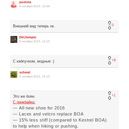
pustota
9 октября 2015, 13:49
0
Внешний вид теперь ок.
DirtJumper
9 октября 2015, 14:15
+8
С каблучком, модные :)
schmel
9 октября 2015, 14:15
+1
Это же боян.
С пинкбайка:
— All new shoe for 2016
— Laces and velcro replace BOA
— 15% less stiff (compared to Kestrel BOA)
to help when hiking or pushing.