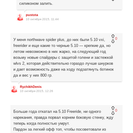
силиконом залить.
pustota
10 октября 2015, 11:44
0
У меня northwave spider plus, до них были 5.10 vxi,
freerider и еще какие то черные 5.10 — крепкие да, но
летом невозможно в них жарко, на следующий год
возьму новые спайдеры с защитой голени и застежкой
wlvs 2, которая действительно гораздо лучше шнурков
и дает возможность даже на ходу подзатянуть ботинок
да и вес у них 800 гр.
RyzhikhDenis
10 октября 2015, 12:26
0
Больше года откатал на 5.10 Freeride, ни одного
нарекания, правда порвал корнем боковую стенку, жду
теперь когда полностью умрут.
Пардон за легкий офф топ, чтобы посоветовали из