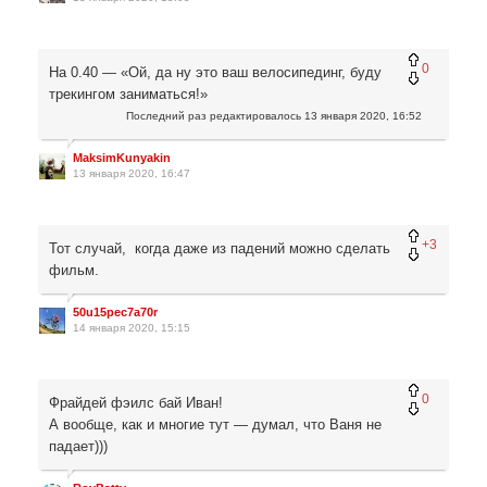
0
На 0.40 — «Ой, да ну это ваш велосипединг, буду
трекингом заниматься!»
Последний раз редактировалось
13 января 2020, 16:52
MaksimKunyakin
13 января 2020, 16:47
+3
Тот случай, когда даже из падений можно сделать
фильм.
50u15pec7a70r
14 января 2020, 15:15
0
Фрайдей фэилс бай Иван!
А вообще, как и многие тут — думал, что Ваня не
падает)))