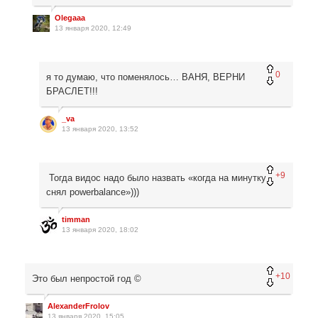
Olegaaa
13 января 2020, 12:49
0
я то думаю, что поменялось… ВАНЯ, ВЕРНИ
БРАСЛЕТ!!!
_va
13 января 2020, 13:52
+9
Тогда видос надо было назвать «когда на минутку
снял powerbalance»)))
timman
13 января 2020, 18:02
+10
Это был непростой год ©
AlexanderFrolov
13 января 2020, 15:05