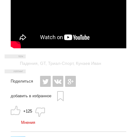
Падения
,
GT
,
Триал-Спорт
,
Кунаев Иван
Поделиться
добавить в избранное
+125
Мнения