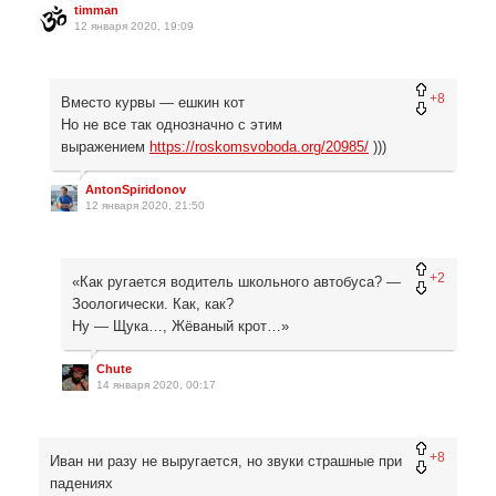
timman
12 января 2020, 19:09
+8
Вместо курвы — ешкин кот
Но не все так однозначно с этим
выражением
https://roskomsvoboda.org/20985/
)))
AntonSpiridonov
12 января 2020, 21:50
+2
«Как ругается водитель школьного автобуса? —
Зоологически. Как, как?
Ну — Щука…, Жёваный крот…»
Chute
14 января 2020, 00:17
+8
Иван ни разу не выругается, но звуки страшные при
падениях