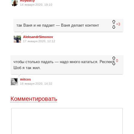
RoyBatty
14 января 2020, 19:10
+3
так Ваня и не падает — Ваня делает контент
AleksandrSimonov
17 января 2020, 12:12
0
чтобы столько падать — надо много кататься. Респект.
Шоб я так жил.
mitcos
16 января 2020, 14:32
Комментировать