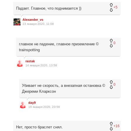
+5
Падает. Главное, что поднимается ))
Alexander_vs
13 января 2020, 11:08
0
главное не падение, главное приземление ©
trainspotting
rastak
14 января 2020, 13:58
0
Убивает не скорость, а внезапная остановка ©
Джереми Кларксон
day9
16 января 2020, 23:56
+16
Нет, просто браслет снял.