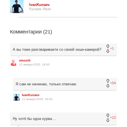
IvanKunaev
Кунаев Иван
Комментарии (
21
)
+1
А вы тоже разговариваете со своей экшн-камерой?
smooth
12 января 2020, 18:00
+54
Я сам не начинаю, только отвечаю
IvanKunaev
12 января 2020, 18:03
+12
Ну хотб бы одна курва....