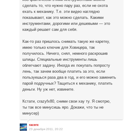
сделать то, что нужно пару раз, если не охота
ехать к механику. Т.е. эти видео наглядно
показывают, как это можно сделать. Какими
инструментами, дорогими или дешевыми — это
каждый решает сам для себя.
Как-то раз пришлось снимать такую же каретку,
имею только ключик для Ховицера, так
получилось. Ничего, снял, немного раскрошив
шлицы. Специальные инструменты лишь
облегчают задачу. Иногда их покупать попросту
лень, так зачем вообще платить за это, если
пользуешься раза два в год, и его можно заменить
парой подручных? Тащиться к механику, платить
деньги. Ну уж нет, извините.
Кстати, crazyfx80, сними свои хау ту. Я смотрю,
ты так все минусишь яро. Докажи, что ты не
минусер)
racerx
23 декабря 2011, 20:22