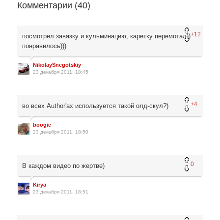
Комментарии (
40
)
+12
посмотрел завязку и кульминацию, каретку перемотал))
понравилось)))
NikolaySnegotskiy
23 декабря 2011, 18:45
+4
во всех Author'ах используется такой олд-скул?)
boogie
23 декабря 2011, 18:50
0
В каждом видео по жертве)
Kirya
23 декабря 2011, 18:51