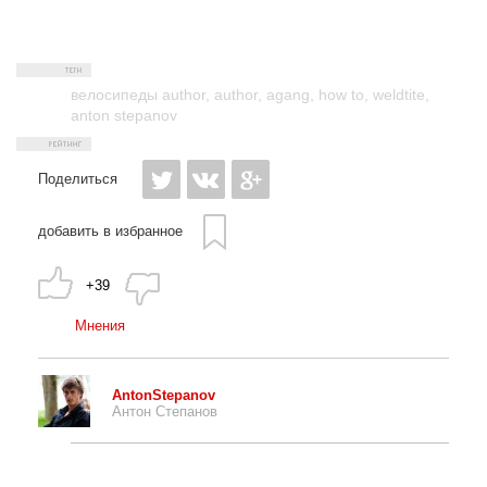
велосипеды author
,
author
,
agang
,
how to
,
weldtite
,
anton stepanov
Поделиться
добавить в избранное
+39
Мнения
AntonStepanov
Антон Степанов