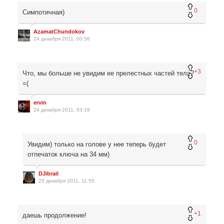
0
Симпотичная)
AzamatChundokov
24 декабря 2011, 00:56
+3
Что, мы больше не увидим ее прелестных частей тела?
=(
ervin
24 декабря 2011, 03:19
0
Увидим) только на голове у нее теперь будет
отпечаток ключа на 34 мм)
DJibrail
25 декабря 2011, 11:55
+1
даешь продолжение!