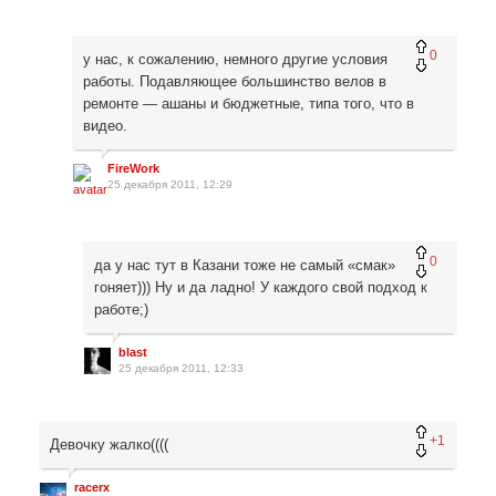
0
у нас, к сожалению, немного другие условия
работы. Подавляющее большинство велов в
ремонте — ашаны и бюджетные, типа того, что в
видео.
FireWork
25 декабря 2011, 12:29
0
да у нас тут в Казани тоже не самый «смак»
гоняет))) Ну и да ладно! У каждого свой подход к
работе;)
blast
25 декабря 2011, 12:33
+1
Девочку жалко((((
racerx