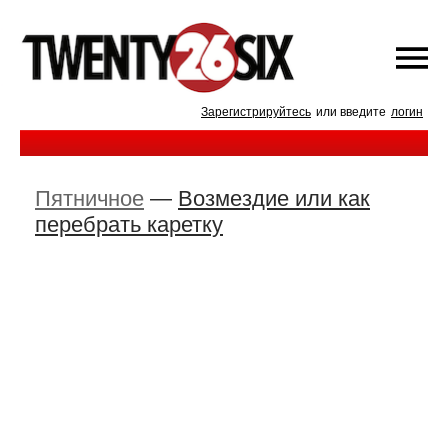
Зарегистрируйтесь
или введите
логин
Пятничное
—
Возмездие или как
перебрать каретку