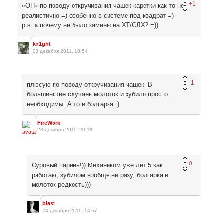
+1
«ОП» по поводу откручивания чашек каретки как то не
реалистично =) особенно в системе под квадрат =)
p.s. а почему не было замены на ХТ/СЛХ? =))
kn1ght
23 декабря 2011, 18:54
-1
плюсую по поводу откручивания чашек. В
большинстве случаев молоток и зубило просто
необходимы. А то и болгарка :)
FireWork
23 декабря 2011, 20:19
0
Суровый парень!)) Механиком уже лет 5 как
работаю, зубилом вообще ни разу, болгарка и
молоток редкость)))
blast
24 декабря 2011, 14:57