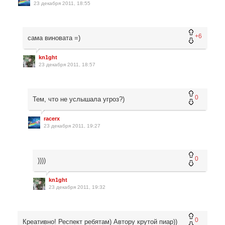
23 декабря 2011, 18:55
+6
сама виновата =)
kn1ght
23 декабря 2011, 18:57
0
Тем, что не услышала угроз?)
racerx
23 декабря 2011, 19:27
0
))))
kn1ght
23 декабря 2011, 19:32
0
Креативно! Респект ребятам) Автору крутой пиар))