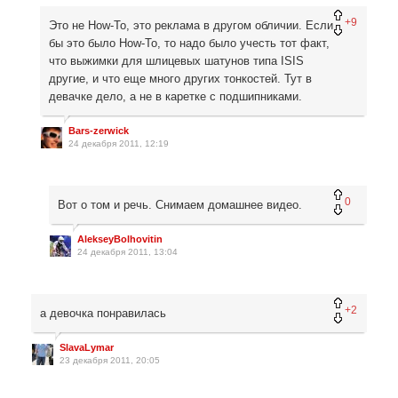
+9
Это не How-To, это реклама в другом обличии. Если
бы это было How-To, то надо было учесть тот факт,
что выжимки для шлицевых шатунов типа ISIS
другие, и что еще много других тонкостей. Тут в
девачке дело, а не в каретке с подшипниками.
Bars-zerwick
24 декабря 2011, 12:19
0
Вот о том и речь. Снимаем домашнее видео.
AlekseyBolhovitin
24 декабря 2011, 13:04
+2
а девочка понравилась
SlavaLymar
23 декабря 2011, 20:05