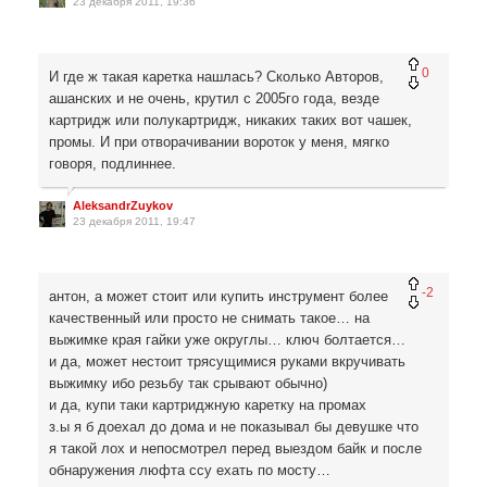
23 декабря 2011, 19:36
0
И где ж такая каретка нашлась? Сколько Авторов,
ашанских и не очень, крутил с 2005го года, везде
картридж или полукартридж, никаких таких вот чашек,
промы. И при отворачивании вороток у меня, мягко
говоря, подлиннее.
AleksandrZuykov
23 декабря 2011, 19:47
-2
антон, а может стоит или купить инструмент более
качественный или просто не снимать такое… на
выжимке края гайки уже округлы… ключ болтается…
и да, может нестоит трясущимися руками вкручивать
выжимку ибо резьбу так срывают обычно)
и да, купи таки картриджную каретку на промах
з.ы я б доехал до дома и не показывал бы девушке что
я такой лох и непосмотрел перед выездом байк и после
обнаружения люфта ссу ехать по мосту…