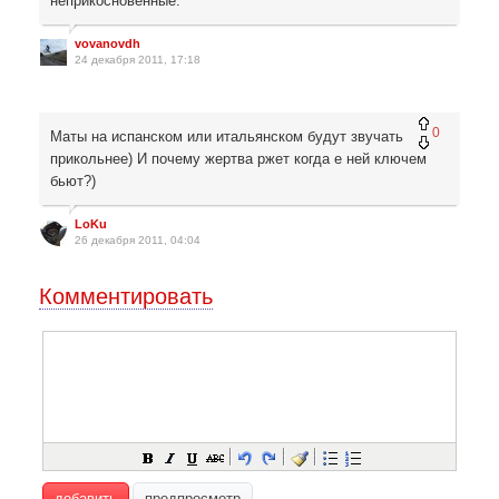
неприкосновенные.
vovanovdh
24 декабря 2011, 17:18
0
Маты на испанском или итальянском будут звучать
прикольнее) И почему жертва ржет когда е ней ключем
бьют?)
LoKu
26 декабря 2011, 04:04
Комментировать
добавить
предпросмотр