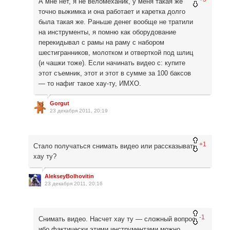
А мне нет, я не веломеханик, у меня такая же
точно выжимка и она работает и каретка долго
была такая же. Раньше денег вообще не тратили
на инструменты, я помню как оборудование
перекидывал с рамы на раму с набором
шестигранников, молотком и отверткой под шлиц
(и чашки тоже). Если начинать видео с: купите
этот съемник, этот и этот в сумме за 100 баксов
— то нафиг такое хау-ту, ИМХО.
Gorgut
23 декабря 2011, 20:19
+1
Стало получаться снимать видео или рассказывать
хау ту?
AlekseyBolhovitin
23 декабря 2011, 20:16
-1
Снимать видео. Насчет хау ту — сложный вопрос,
ибо фактически этими инструментами можно