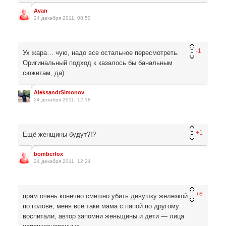
Avan
24 декабря 2011, 08:50
-1
Ух жара… чую, надо все остальное пересмотреть.
Оригинальный подход к казалось бы банальным
сюжетам, да)
AleksandrSimonov
24 декабря 2011, 12:18
+1
Ещё женщины будут?!?
bomberfox
24 декабря 2011, 12:24
+6
прям очень конечно смешно убить девушку железкой
по голове, меня все таки мама с папой по другому
воспитали, автор запомни женьщины и дети — лица