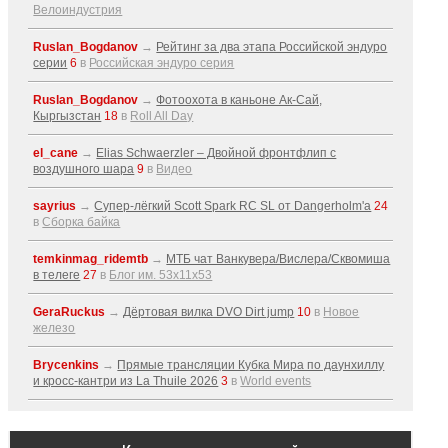
Велоиндустрия
Ruslan_Bogdanov
→
Рейтинг за два этапа Российской эндуро
серии
6
в
Российская эндуро серия
Ruslan_Bogdanov
→
Фотоохота в каньоне Ак-Cай,
Кыргызстан
18
в
Roll All Day
el_cane
→
Elias Schwaerzler – Двойной фронтфлип с
воздушного шара
9
в
Видео
sayrius
→
Супер-лёгкий Scott Spark RC SL от Dangerholm'a
24
в
Сборка байка
temkinmag_ridemtb
→
МТБ чат Ванкувера/Вислера/Сквомиша
в телеге
27
в
Блог им. 53x11x53
GeraRuckus
→
Дёртовая вилка DVO Dirt jump
10
в
Новое
железо
Brycenkins
→
Прямые трансляции Кубка Мира по даунхиллу
и кросс-кантри из La Thuile 2026
3
в
World events