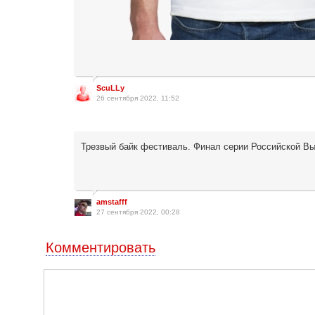
ScuLLy
26 сентября 2022, 11:52
Трезвый байк фестиваль. Финал серии Российской Вы
amstafff
27 сентября 2022, 00:28
Комментировать