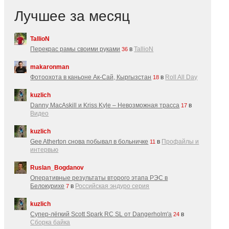
Лучшее за месяц
TallioN
Перекрас рамы своими руками
в
TallioN
36
makaronman
Фотоохота в каньоне Ак-Cай, Кыргызстан
в
Roll All Day
18
kuzlich
Danny MacAskill и Kriss Kyle – Невозможная трасса
в
17
Видео
kuzlich
Gee Atherton снова побывал в больничке
в
Профайлы и
11
интервью
Ruslan_Bogdanov
Оперативные результаты второго этапа РЭС в
Белокурихе
в
Российская эндуро серия
7
kuzlich
Супер-лёгкий Scott Spark RC SL от Dangerholm'a
в
24
Сборка байка