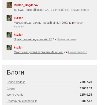
Ruslan_Bogdanov
Да будет второй этап РЭС!
в
Российская эндуро серия
3
kuzlich
Maxxis представляют новый Minion DHX
в
Новое
13
железо
kuzlich
Представлен эндурик Yeti LT
в
Новое железо
3
kuzlich
Maxxis выпускает герметик MaxxSeal
в
Новое железо
4
Блоги
Новое железо
23037.78
Видео
13632.33
World events
12540.25
Профайлы и интервью
8887.12