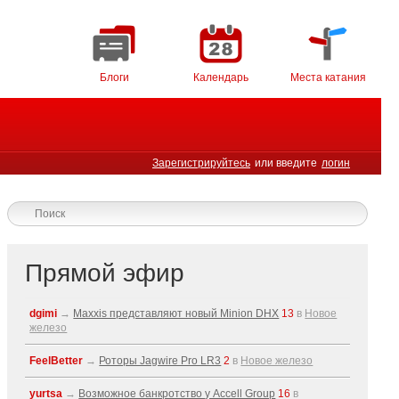
Блоги
Календарь
Места катания
Зарегистрируйтесь
или введите
логин
Прямой эфир
dgimi
→
Maxxis представляют новый Minion DHX
13
в
Новое
железо
FeelBetter
→
Роторы Jagwire Pro LR3
2
в
Новое железо
yurtsa
→
Возможное банкротство у Accell Group
16
в