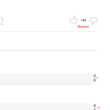
+44
Мнения
0
+8