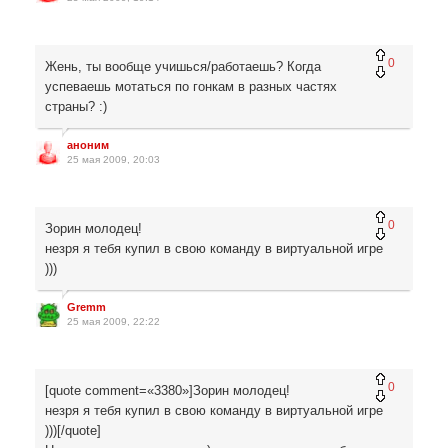
0
Жень, ты вообще учишься/работаешь? Когда
успеваешь мотаться по гонкам в разных частях
страны? :)
аноним
25 мая 2009, 20:03
0
Зорин молодец!
незря я тебя купил в свою команду в виртуальной игре
)))
Gremm
25 мая 2009, 22:22
0
[quote comment=«3380»]Зорин молодец!
незря я тебя купил в свою команду в виртуальной игре
)))[/quote]