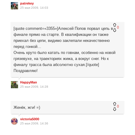
patrekey
25 мая 2009, 14:03
0
[quote comment=«3355»]Алексей Попов порвал цепь в
финале прямо на старте. В квалификации он также
приехал без цепи, видимо заклепали некачественно
перед гонкой…
Очень круто было катать по говнам, особенно на новой
грязевухе, на траекториях жижа, а вокруг снег. Но к
финалу трасса была абсолютно сухая.[/quote]
Поздравляю!
HappyMan
25 мая 2009, 14:28
0
Женёк, жги! =)
victoria5000
25 мая 2009, 14:36