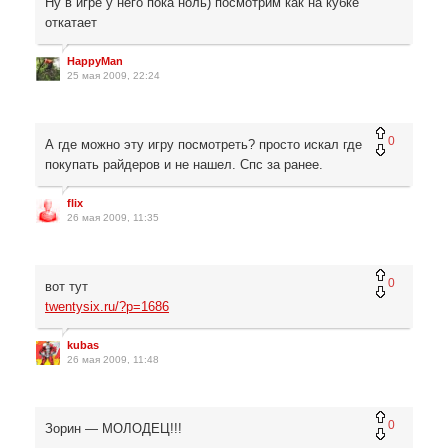
Ну в игре у него пока ноль) посмотрим как на кубке
откатает
HappyMan
25 мая 2009, 22:24
0
А где можно эту игру посмотреть? просто искал где
покупать райдеров и не нашел. Спс за ранее.
flix
26 мая 2009, 11:35
0
вот тут
twentysix.ru/?p=1686
kubas
26 мая 2009, 11:48
0
Зорин — МОЛОДЕЦ!!!