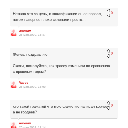
0
Незнаю что за цепь, в квалификации он ее порвал,
потом наверное плохо склепали просто…
аноним
25 мая 2009, 15:47
0
Женек, поздравляю!
Скажи, пожалуйста, как трассу изменили по сравнению
с прошлым годом?
Vados
25 мая 2009, 16:00
0
хто такой граматей что мою фамилию написал корнеев
а не гордеев?
аноним
25 мая 2009, 19:14