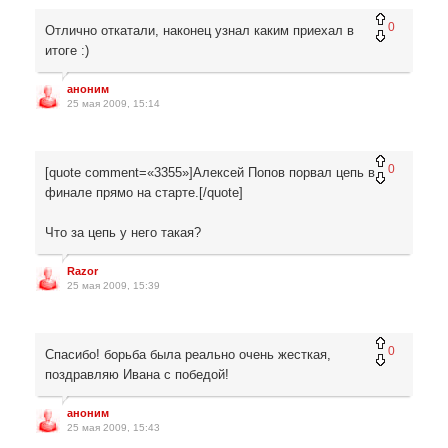
0
Отлично откатали, наконец узнал каким приехал в
итоге :)
аноним
25 мая 2009, 15:14
0
[quote comment=«3355»]Алексей Попов порвал цепь в
финале прямо на старте.[/quote]
Что за цепь у него такая?
Razor
25 мая 2009, 15:39
0
Спасибо! борьба была реально очень жесткая,
поздравляю Ивана с победой!
аноним
25 мая 2009, 15:43