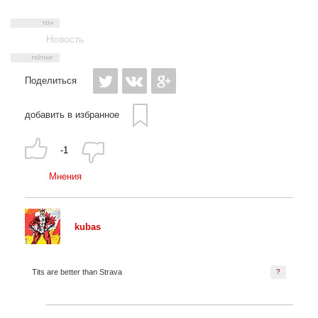
Новость
Поделиться
добавить в избранное
-1
Мнения
kubas
Tits are better than Strava
?